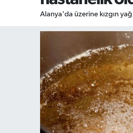
Gizlilik İlkeleri - Privacy Policy
Alanya'da üzerine kızgın yağ
Güncel
Gündem
Politika
Spor
Turizm