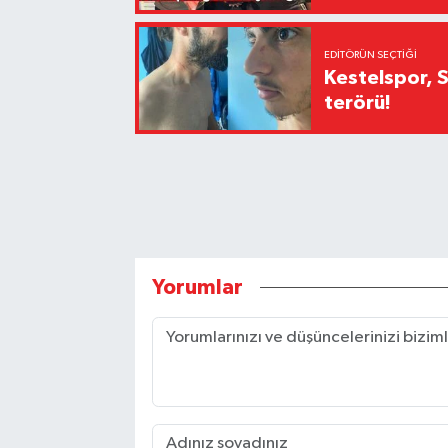
EDITÖRÜN SEÇTIĞI
Kestelspor, 
terörü!
Yorumlar