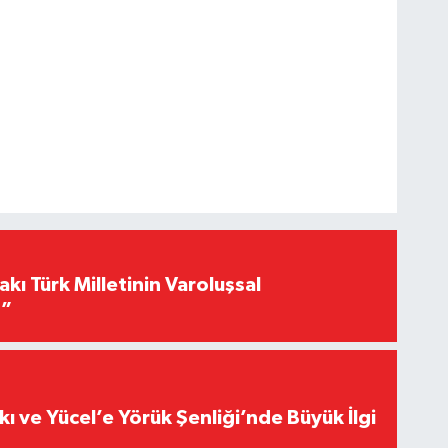
akı Türk Milletinin Varoluşsal
r”
kı ve Yücel’e Yörük Şenliği’nde Büyük İlgi