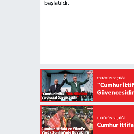
başlatıldı.
EDITÖRÜN SEÇTIĞI
“Cumhur İttif
Güvencesidi
EDITÖRÜN SEÇTIĞI
Cumhur İttifa