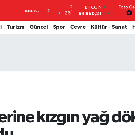
Foto Gal
DOLAR
°
26
47,7436
0.18
EURO
55,2510
0.32
i
Turizm
Güncel
Spor
Çevre
Kültür - Sanat
STERLİN
64,4811
0.38
GRAM ALTIN
6660.55
0.03
BİST100
13.779
-14
BITCOIN
64.960,21
0.87
erine kızgın yağ dö
du