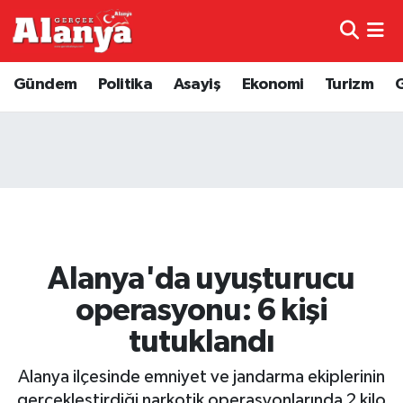
E-Gazete
Hava Durumu
Gündem
Politika
Asayiş
Ekonomi
Turizm
Genel
Trafik Durumu
Bilim
Süper Lig Puan Durumu ve Fikstür
Bilim ve Teknoloji
Tüm Manşetler
Bölge
Son Dakika Haberleri
Alanya'da uyuşturucu
Diğer
Haber Arşivi
operasyonu: 6 kişi
tutuklandı
Dünya
Alanya ilçesinde emniyet ve jandarma ekiplerinin
Ekonomi
gerçekleştirdiği narkotik operasyonlarında 2 kilo