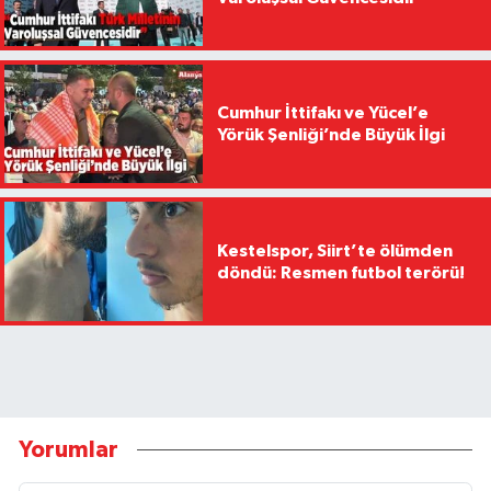
Cumhur İttifakı ve Yücel’e
Yörük Şenliği’nde Büyük İlgi
Kestelspor, Siirt’te ölümden
döndü: Resmen futbol terörü!
Yorumlar