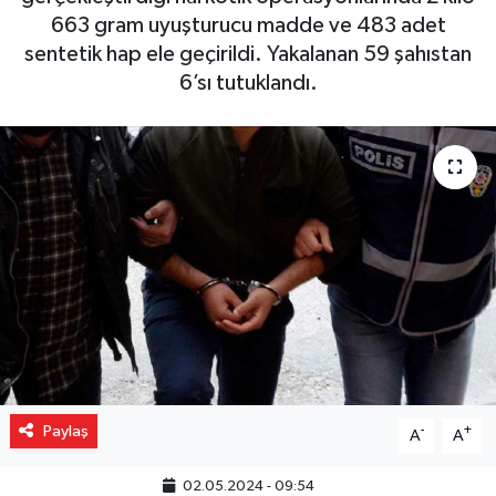
663 gram uyuşturucu madde ve 483 adet
Gizlilik İlkeleri - Privacy Policy
sentetik hap ele geçirildi. Yakalanan 59 şahıstan
6’sı tutuklandı.
Güncel
Gündem
Politika
Spor
Turizm
Paylaş
-
+
A
A
02.05.2024 - 09:54