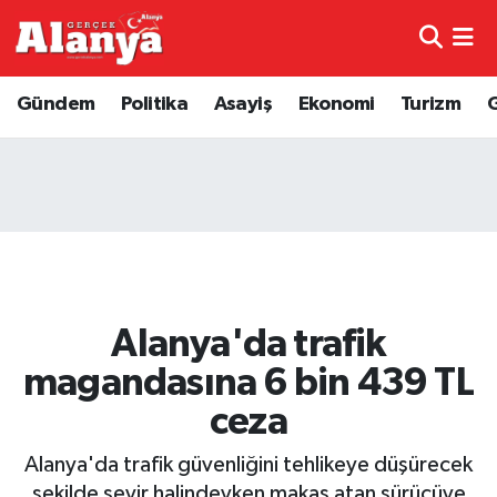
E-Gazete
Hava Durumu
Gündem
Politika
Asayiş
Ekonomi
Turizm
Genel
Trafik Durumu
Bilim
Süper Lig Puan Durumu ve Fikstür
Bilim ve Teknoloji
Tüm Manşetler
Bölge
Son Dakika Haberleri
Alanya'da trafik
Diğer
Haber Arşivi
magandasına 6 bin 439 TL
ceza
Dünya
Alanya'da trafik güvenliğini tehlikeye düşürecek
Ekonomi
şekilde seyir halindeyken makas atan sürücüye