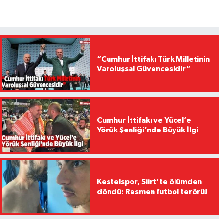
“Cumhur İttifakı Türk Milletinin
Varoluşsal Güvencesidir”
Cumhur İttifakı ve Yücel’e
Yörük Şenliği’nde Büyük İlgi
Kestelspor, Siirt’te ölümden
döndü: Resmen futbol terörü!