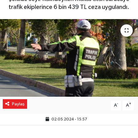
trafik ekiplerince 6 bin 439 TL ceza uygulandı.
Gizlilik İlkeleri - Privacy Policy
Güncel
Gündem
Politika
Spor
Turizm
Paylaş
-
+
A
A
02.05.2024 - 15:57