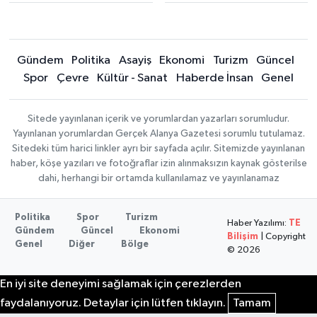
Gündem
Politika
Asayiş
Ekonomi
Turizm
Güncel
Spor
Çevre
Kültür - Sanat
Haberde İnsan
Genel
Sitede yayınlanan içerik ve yorumlardan yazarları sorumludur.
Yayınlanan yorumlardan Gerçek Alanya Gazetesi sorumlu tutulamaz.
Sitedeki tüm harici linkler ayrı bir sayfada açılır. Sitemizde yayınlanan
haber, köşe yazıları ve fotoğraflar izin alınmaksızın kaynak gösterilse
dahi, herhangi bir ortamda kullanılamaz ve yayınlanamaz
Politika
Spor
Turizm
Haber Yazılımı:
TE
Gündem
Güncel
Ekonomi
Bilişim
| Copyright
Genel
Diğer
Bölge
© 2026
En iyi site deneyimi sağlamak için çerezlerden
faydalanıyoruz. Detaylar için lütfen tıklayın.
Tamam