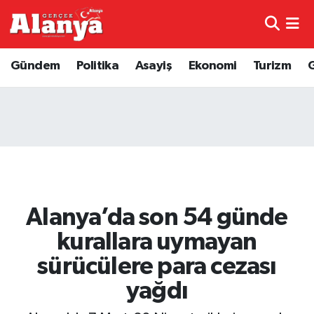
E-Gazete
Hava Durumu
Gündem
Politika
Asayiş
Ekonomi
Turizm
Genel
Trafik Durumu
Bilim
Süper Lig Puan Durumu ve Fikstür
Bilim ve Teknoloji
Tüm Manşetler
Bölge
Son Dakika Haberleri
Alanya’da son 54 günde
Diğer
Haber Arşivi
kurallara uymayan
sürücülere para cezası
Dünya
yağdı
Ekonomi