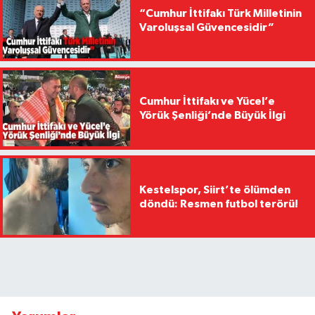
“Cumhur İttifakı Türk Milletinin
Varoluşsal Güvencesidir”
Cumhur İttifakı ve Yücel’e
Yörük Şenliği’nde Büyük İlgi
Kestelspor, Siirt’te ölümden
döndü: Resmen futbol terörü!