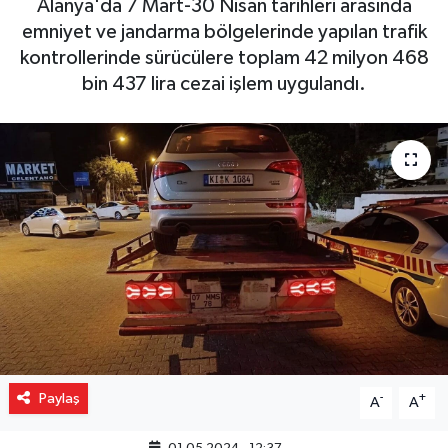
Alanya'da 7 Mart-30 Nisan tarihleri arasında
emniyet ve jandarma bölgelerinde yapılan trafik
Gizlilik İlkeleri - Privacy Policy
kontrollerinde sürücülere toplam 42 milyon 468
bin 437 lira cezai işlem uygulandı.
Güncel
Gündem
Politika
Spor
Turizm
Paylaş
-
+
A
A