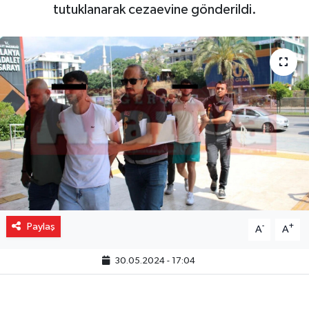
tutuklanarak cezaevine gönderildi.
Gizlilik İlkeleri - Privacy Policy
Güncel
Gündem
Politika
Spor
Turizm
Paylaş
-
+
A
A
30.05.2024 - 17:04