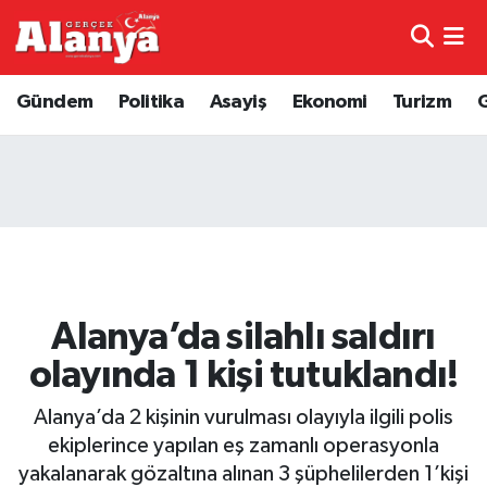
E-Gazete
Hava Durumu
Gündem
Politika
Asayiş
Ekonomi
Turizm
Genel
Trafik Durumu
Bilim
Süper Lig Puan Durumu ve Fikstür
Bilim ve Teknoloji
Tüm Manşetler
Bölge
Son Dakika Haberleri
Alanya’da silahlı saldırı
Diğer
Haber Arşivi
olayında 1 kişi tutuklandı!
Dünya
Alanya’da 2 kişinin vurulması olayıyla ilgili polis
ekiplerince yapılan eş zamanlı operasyonla
Ekonomi
yakalanarak gözaltına alınan 3 şüphelilerden 1’kişi