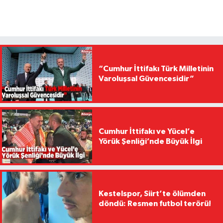
“Cumhur İttifakı Türk Milletinin
Varoluşsal Güvencesidir”
Cumhur İttifakı ve Yücel’e
Yörük Şenliği’nde Büyük İlgi
Kestelspor, Siirt’te ölümden
döndü: Resmen futbol terörü!