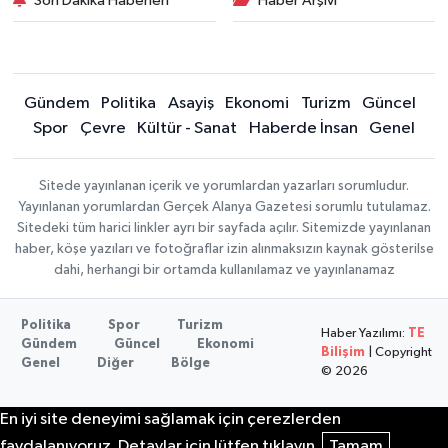
Son Dakika Haberleri
Haber Arşivi
Gündem
Politika
Asayiş
Ekonomi
Turizm
Güncel
Spor
Çevre
Kültür - Sanat
Haberde İnsan
Genel
Sitede yayınlanan içerik ve yorumlardan yazarları sorumludur.
Yayınlanan yorumlardan Gerçek Alanya Gazetesi sorumlu tutulamaz.
Sitedeki tüm harici linkler ayrı bir sayfada açılır. Sitemizde yayınlanan
haber, köşe yazıları ve fotoğraflar izin alınmaksızın kaynak gösterilse
dahi, herhangi bir ortamda kullanılamaz ve yayınlanamaz
Politika
Spor
Turizm
Haber Yazılımı:
TE
Gündem
Güncel
Ekonomi
Bilişim
| Copyright
Genel
Diğer
Bölge
© 2026
En iyi site deneyimi sağlamak için çerezlerden
faydalanıyoruz. Detaylar için lütfen tıklayın.
Tamam