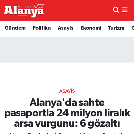
E-Gazete
Hava Durumu
Gündem
Politika
Asayiş
Ekonomi
Turizm
Genel
Trafik Durumu
Bilim
Süper Lig Puan Durumu ve Fikstür
Bilim ve Teknoloji
Tüm Manşetler
Bölge
Son Dakika Haberleri
ASAYIŞ
Diğer
Haber Arşivi
Alanya'da sahte
pasaportla 24 milyon liralık
Dünya
arsa vurgunu: 6 gözaltı
Ekonomi