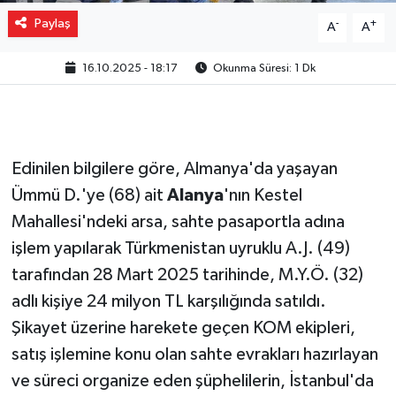
Paylaş
-
+
A
A
16.10.2025 - 18:17
Okunma Süresi: 1 Dk
Edinilen bilgilere göre, Almanya'da yaşayan
Ümmü D.'ye (68) ait
Alanya
'nın Kestel
Mahallesi'ndeki arsa, sahte pasaportla adına
işlem yapılarak Türkmenistan uyruklu A.J. (49)
tarafından 28 Mart 2025 tarihinde, M.Y.Ö. (32)
adlı kişiye 24 milyon TL karşılığında satıldı.
Şikayet üzerine harekete geçen KOM ekipleri,
satış işlemine konu olan sahte evrakları hazırlayan
ve süreci organize eden şüphelilerin, İstanbul'da