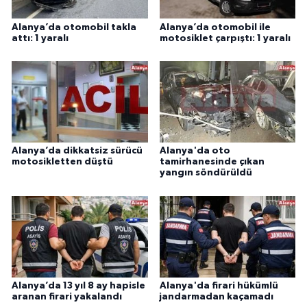
Alanya’da otomobil takla
Alanya’da otomobil ile
attı: 1 yaralı
motosiklet çarpıştı: 1 yaralı
Alanya’da dikkatsiz sürücü
Alanya'da oto
motosikletten düştü
tamirhanesinde çıkan
yangın söndürüldü
Alanya’da 13 yıl 8 ay hapisle
Alanya'da firari hükümlü
aranan firari yakalandı
jandarmadan kaçamadı