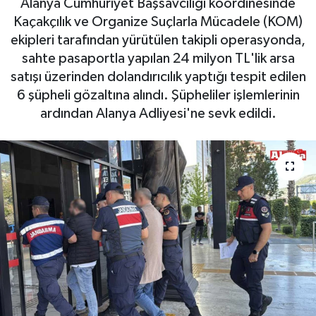
Alanya Cumhuriyet Başsavcılığı koordinesinde
Kaçakçılık ve Organize Suçlarla Mücadele (KOM)
Gizlilik İlkeleri - Privacy Policy
ekipleri tarafından yürütülen takipli operasyonda,
sahte pasaportla yapılan 24 milyon TL'lik arsa
Güncel
satışı üzerinden dolandırıcılık yaptığı tespit edilen
6 şüpheli gözaltına alındı. Şüpheliler işlemlerinin
Gündem
ardından Alanya Adliyesi'ne sevk edildi.
Politika
Spor
Turizm