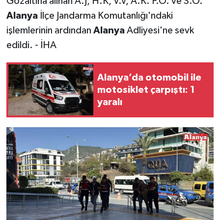
Gözaltına alınan A.J, H.K, V.V, A.K. F.O. ve S.O.
Alanya
İlçe Jandarma Komutanlığı'ndaki
işlemlerinin ardından
Alanya
Adliyesi'ne sevk
edildi. - İHA
Alanya’da otomobil ile
motosiklet çarpıştı: 1
yaralı