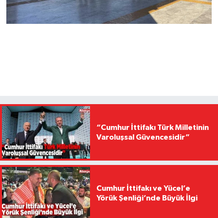
“Cumhur İttifakı Türk Milletinin
Varoluşsal Güvencesidir”
Cumhur İttifakı ve Yücel’e
Yörük Şenliği’nde Büyük İlgi