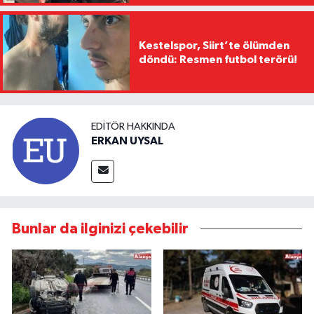
Kestelspor, Siirt’te ölümden
döndü: Resmen futbol terörü!
EDITÖR HAKKINDA
ERKAN UYSAL
Bunlar da ilginizi çekebilir