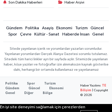
Son Dakika Haberleri
Haber Arşivi
Gündem
Politika
Asayiş
Ekonomi
Turizm
Güncel
Spor
Çevre
Kültür - Sanat
Haberde İnsan
Genel
Sitede yayınlanan içerik ve yorumlardan yazarları sorumludur.
Yayınlanan yorumlardan Gerçek Alanya Gazetesi sorumlu tutulamaz.
Sitedeki tüm harici linkler ayrı bir sayfada açılır. Sitemizde yayınlanan
haber, köşe yazıları ve fotoğraflar izin alınmaksızın kaynak gösterilse
dahi, herhangi bir ortamda kullanılamaz ve yayınlanamaz
Politika
Spor
Turizm
Haber Yazılımı:
TE
Gündem
Güncel
Ekonomi
Bilişim
| Copyright
Genel
Diğer
Bölge
© 2026
En iyi site deneyimi sağlamak için çerezlerden