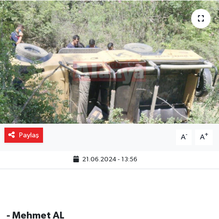
Gizlilik İlkeleri - Privacy Policy
Güncel
Gündem
Politika
Spor
Paylaş
-
+
A
A
Turizm
21.06.2024 - 13:56
- Mehmet AL