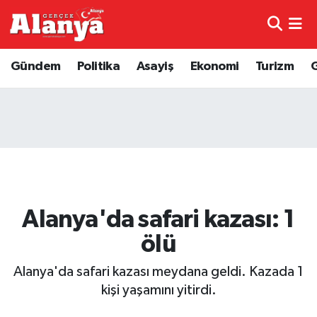
E-Gazete
Hava Durumu
Gündem
Politika
Asayiş
Ekonomi
Turizm
Genel
Trafik Durumu
Bilim
Süper Lig Puan Durumu ve Fikstür
Bilim ve Teknoloji
Tüm Manşetler
Bölge
Son Dakika Haberleri
Alanya'da safari kazası: 1
Diğer
Haber Arşivi
ölü
Dünya
Alanya'da safari kazası meydana geldi. Kazada 1
kişi yaşamını yitirdi.
Ekonomi