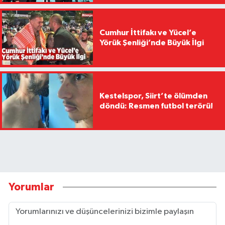
Cumhur İttifakı ve Yücel’e
Yörük Şenliği’nde Büyük İlgi
Kestelspor, Siirt’te ölümden
döndü: Resmen futbol terörü!
Yorumlar