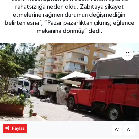
rahatsızlığa neden oldu. Zabıtaya şikayet
Gizlilik İlkeleri - Privacy Policy
etmelerine rağmen durumun değişmediğini
belirten esnaf, “Pazar pazarlıktan çıkmış, eğlence
Güncel
mekanına dönmüş” dedi.
Gündem
Politika
Spor
Turizm
Paylaş
-
+
A
A