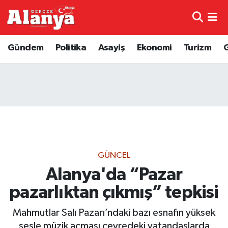
E-Gazete
Hava Durumu
Gündem
Politika
Asayiş
Ekonomi
Turizm
Genel
Trafik Durumu
Bilim
Süper Lig Puan Durumu ve Fikstür
Bilim ve Teknoloji
Tüm Manşetler
Bölge
Son Dakika Haberleri
GÜNCEL
Diğer
Haber Arşivi
Alanya'da “Pazar
pazarlıktan çıkmış” tepkisi
Dünya
Mahmutlar Salı Pazarı’ndaki bazı esnafın yüksek
Ekonomi
sesle müzik açması çevredeki vatandaşlarda