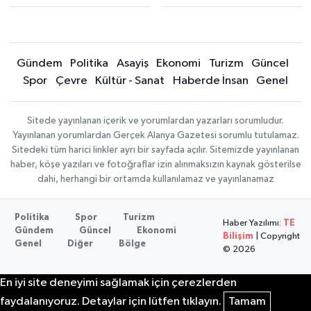
Gündem
Politika
Asayiş
Ekonomi
Turizm
Güncel
Spor
Çevre
Kültür - Sanat
Haberde İnsan
Genel
Sitede yayınlanan içerik ve yorumlardan yazarları sorumludur.
Yayınlanan yorumlardan Gerçek Alanya Gazetesi sorumlu tutulamaz.
Sitedeki tüm harici linkler ayrı bir sayfada açılır. Sitemizde yayınlanan
haber, köşe yazıları ve fotoğraflar izin alınmaksızın kaynak gösterilse
dahi, herhangi bir ortamda kullanılamaz ve yayınlanamaz
Politika
Spor
Turizm
Haber Yazılımı:
TE
Gündem
Güncel
Ekonomi
Bilişim
| Copyright
Genel
Diğer
Bölge
© 2026
En iyi site deneyimi sağlamak için çerezlerden
faydalanıyoruz. Detaylar için lütfen tıklayın.
Tamam