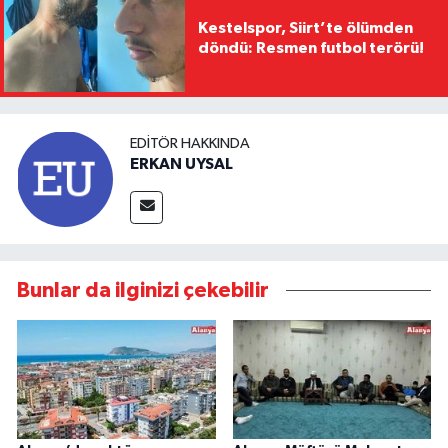
Kestelspor, Siirt’te ölümden
döndü: Resmen futbol terörü!
EDITÖR HAKKINDA
ERKAN UYSAL
Bunlar da ilginizi çekebilir