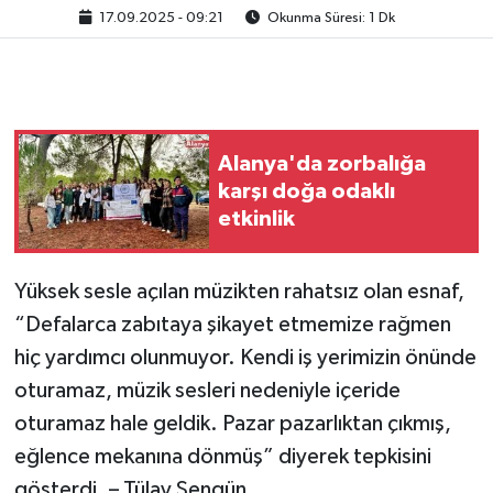
17.09.2025 - 09:21
Okunma Süresi: 1 Dk
Alanya'da zorbalığa
karşı doğa odaklı
etkinlik
Yüksek sesle açılan müzikten rahatsız olan esnaf,
“Defalarca zabıtaya şikayet etmemize rağmen
hiç yardımcı olunmuyor. Kendi iş yerimizin önünde
oturamaz, müzik sesleri nedeniyle içeride
oturamaz hale geldik. Pazar pazarlıktan çıkmış,
eğlence mekanına dönmüş” diyerek tepkisini
gösterdi. – Tülay Şengün