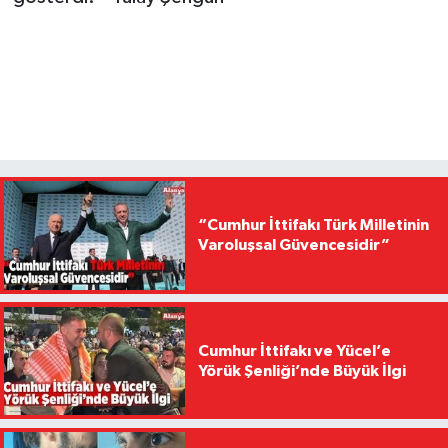
“Cumhur İttifakı Türk Milletinin
Varoluşsal Güvencesidir”
Cumhur İttifakı ve Yücel’e
Yörük Şenliği’nde Büyük İlgi