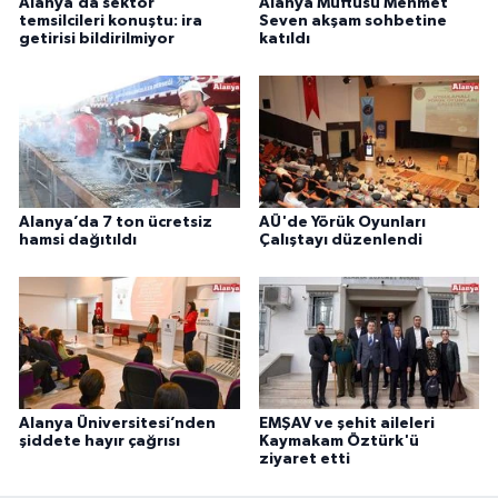
Alanya’da sektör
Alanya Müftüsü Mehmet
temsilcileri konuştu: ira
Seven akşam sohbetine
getirisi bildirilmiyor
katıldı
Alanya’da 7 ton ücretsiz
AÜ'de Yörük Oyunları
hamsi dağıtıldı
Çalıştayı düzenlendi
Alanya Üniversitesi’nden
EMŞAV ve şehit aileleri
şiddete hayır çağrısı
Kaymakam Öztürk'ü
ziyaret etti