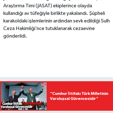
Araştırma Timi (JASAT) ekiplerince olayda
kullandığı av tüfeğiyle birlikte yakalandı. Şüpheli
karakoldaki işlemlerinin ardından sevk edildiği Sulh
Ceza Hakimliği’nce tutuklanarak cezaevine
gönderildi.
“Cumhur İttifakı Türk Milletinin
Varoluşsal Güvencesidir”