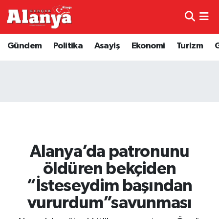
E-Gazete
Hava Durumu
Gündem
Politika
Asayiş
Ekonomi
Turizm
Genel
Trafik Durumu
Bilim
Süper Lig Puan Durumu ve Fikstür
Bilim ve Teknoloji
Tüm Manşetler
Bölge
Son Dakika Haberleri
Alanya’da patronunu
Diğer
Haber Arşivi
öldüren bekçiden
“İsteseydim başından
Dünya
vururdum”savunması
Ekonomi