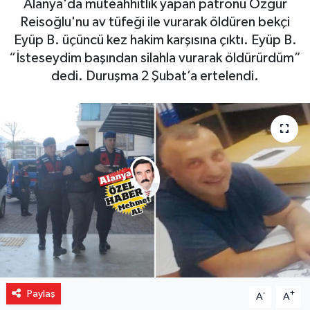
Alanya'da müteahhitlik yapan patronu Özgür
Reisoğlu'nu av tüfeği ile vurarak öldüren bekçi
Gizlilik İlkeleri - Privacy Policy
Eyüp B. üçüncü kez hakim karşısına çıktı. Eyüp B.
“İsteseydim başından silahla vurarak öldürürdüm”
Güncel
dedi. Duruşma 2 Şubat’a ertelendi.
Gündem
Politika
Spor
Turizm
Paylaş
-
+
A
A