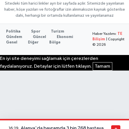
Sitedeki tüm harici linkler ayrı bir sayfada açılır. Sitemizde yayınlanan
haber, köşe yazıları ve fotoğraflar izin alınmaksızın kaynak gösterilse
dahi, herhangi bir ortamda kullanılamaz ve yayınlanamaz
Politika
Spor
Turizm
Haber Yazılımı:
TE
Gündem
Güncel
Ekonomi
Bilişim
| Copyright
Genel
Diğer
Bölge
© 2026
En iyi site deneyimi sağlamak için çerezlerden
faydalanıyoruz. Detaylar için lütfen tıklayın.
Tamam
Alanya'da bayramda 3 bin 768 hastaya
16:19