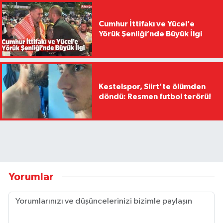
Cumhur İttifakı ve Yücel’e
Yörük Şenliği’nde Büyük İlgi
Kestelspor, Siirt’te ölümden
döndü: Resmen futbol terörü!
Yorumlar