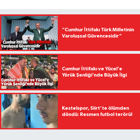
“Cumhur İttifakı Türk Milletinin
Varoluşsal Güvencesidir”
Cumhur İttifakı ve Yücel’e
Yörük Şenliği’nde Büyük İlgi
Kestelspor, Siirt’te ölümden
döndü: Resmen futbol terörü!