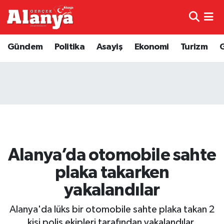
E-Gazete
Hava Durumu
Gündem
Politika
Asayiş
Ekonomi
Turizm
Genel
Trafik Durumu
Bilim
Süper Lig Puan Durumu ve Fikstür
Bilim ve Teknoloji
Tüm Manşetler
Bölge
Son Dakika Haberleri
Alanya’da otomobile sahte
Diğer
Haber Arşivi
plaka takarken
yakalandılar
Dünya
Alanya'da lüks bir otomobile sahte plaka takan 2
Ekonomi
kişi polis ekipleri tarafından yakalandılar.