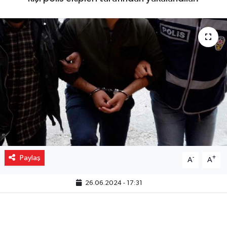
Gizlilik İlkeleri - Privacy Policy
Güncel
Gündem
Politika
Spor
Turizm
Paylaş
-
+
A
A
26.06.2024 - 17:31