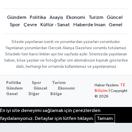
Gündem
Politika
Asayiş
Ekonomi
Turizm
Güncel
Spor
Çevre
Kültür - Sanat
Haberde İnsan
Genel
Sitede yayınlanan içerik ve yorumlardan yazarları sorumludur.
Yayınlanan yorumlardan Gerçek Alanya Gazetesi sorumlu tutulamaz.
Sitedeki tüm harici linkler ayrı bir sayfada açılır. Sitemizde yayınlanan
haber, köşe yazıları ve fotoğraflar izin alınmaksızın kaynak gösterilse
dahi, herhangi bir ortamda kullanılamaz ve yayınlanamaz
Politika
Spor
Turizm
Haber Yazılımı:
TE
Gündem
Güncel
Ekonomi
Bilişim
| Copyright
Genel
Diğer
Bölge
© 2026
En iyi site deneyimi sağlamak için çerezlerden
faydalanıyoruz. Detaylar için lütfen tıklayın.
Tamam