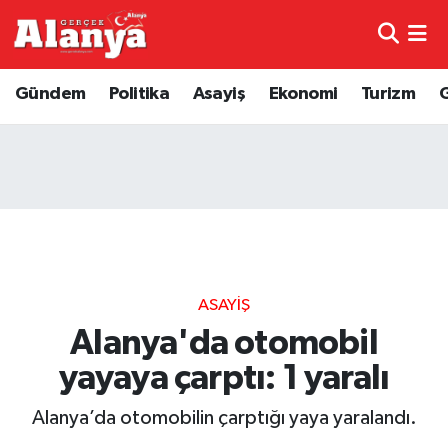
E-Gazete
Hava Durumu
Gündem
Politika
Asayiş
Ekonomi
Turizm
Genel
Trafik Durumu
Bilim
Süper Lig Puan Durumu ve Fikstür
Bilim ve Teknoloji
Tüm Manşetler
Bölge
Son Dakika Haberleri
ASAYIŞ
Diğer
Haber Arşivi
Alanya'da otomobil
yayaya çarptı: 1 yaralı
Dünya
Alanya’da otomobilin çarptığı yaya yaralandı.
Ekonomi