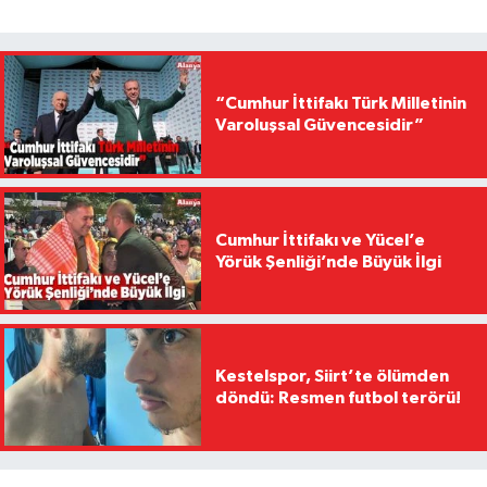
“Cumhur İttifakı Türk Milletinin
Varoluşsal Güvencesidir”
Cumhur İttifakı ve Yücel’e
Yörük Şenliği’nde Büyük İlgi
Kestelspor, Siirt’te ölümden
döndü: Resmen futbol terörü!