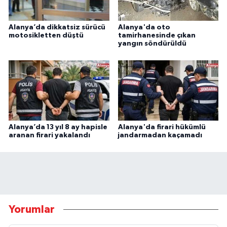
Alanya’da dikkatsiz sürücü
Alanya'da oto
motosikletten düştü
tamirhanesinde çıkan
yangın söndürüldü
Alanya’da 13 yıl 8 ay hapisle
Alanya'da firari hükümlü
aranan firari yakalandı
jandarmadan kaçamadı
Yorumlar