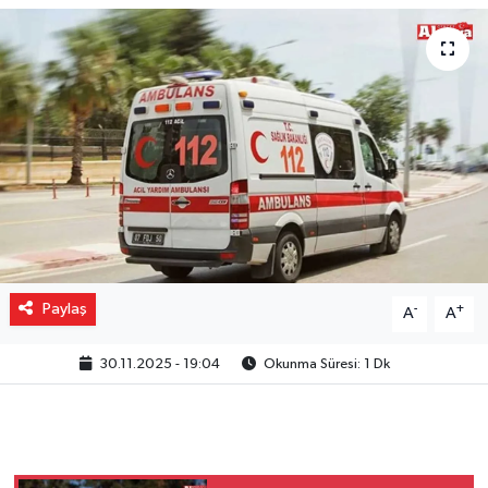
Gizlilik İlkeleri - Privacy Policy
Güncel
Gündem
Politika
Spor
Paylaş
-
+
A
A
Turizm
30.11.2025 - 19:04
Okunma Süresi: 1 Dk