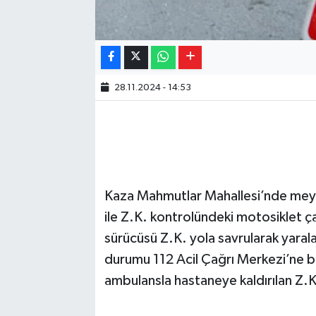
28.11.2024 - 14:53
Kaza Mahmutlar Mahallesi’nde meyd
ile Z.K. kontrolündeki motosiklet ça
sürücüsü Z.K. yola savrularak yara
durumu 112 Acil Çağrı Merkezi’ne bil
ambulansla hastaneye kaldırılan Z.K