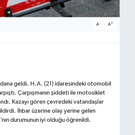
-
+
A
A
ana geldi. H.A. (21) idaresindeki otomobil
rpıştı. Çarpışmanın şiddeti ile motosiklet
landı. Kazayı gören çevredeki vatandaşlar
dirdi. İhbar üzerine olay yerine gelen
’nın durumunun iyi olduğu öğrenildi.