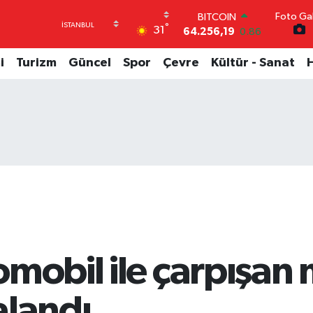
64.256,19
0.86
Foto Gal
DOLAR
°
31
47,5834
0.1
EURO
i
Turizm
Güncel
Spor
Çevre
Kültür - Sanat
54,9368
0.14
STERLİN
64,0802
0.11
GRAM ALTIN
6384.71
2.45
BİST100
13.688
0
mobil ile çarpışan 
alandı