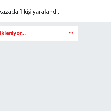
azada 1 kişi yaralandı.
ükleniyor...