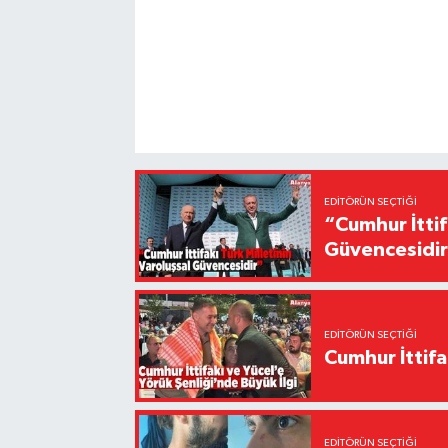
EDITÖRÜN SEÇTIĞI
“Cumhur İttif
Güvencesidi
EDITÖRÜN SEÇTIĞI
Cumhur İttifa
EDITÖRÜN SEÇTIĞI