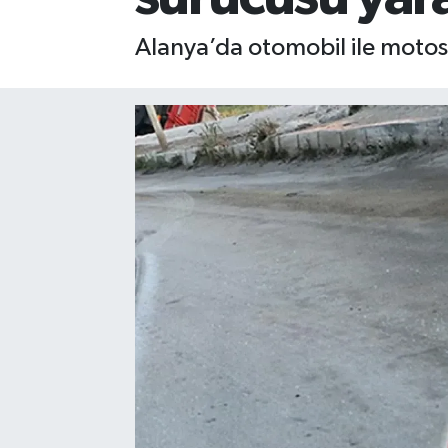
Gizlilik İlkeleri - Privacy Policy
Alanya’da otomobil ile motos
Güncel
Gündem
Politika
Spor
Turizm