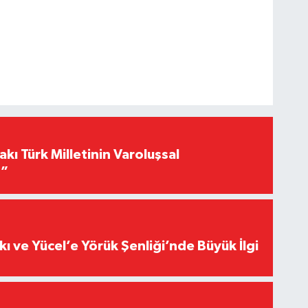
akı Türk Milletinin Varoluşsal
r”
kı ve Yücel’e Yörük Şenliği’nde Büyük İlgi