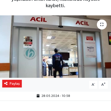
kaybetti.
Gizlilik İlkeleri - Privacy Policy
Güncel
Gündem
Politika
Spor
Turizm
Paylaş
-
+
A
A
28.05.2024 - 10:58