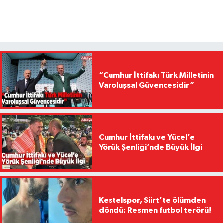
“Cumhur İttifakı Türk Milletinin
Varoluşsal Güvencesidir”
Cumhur İttifakı ve Yücel’e
Yörük Şenliği’nde Büyük İlgi
Kestelspor, Siirt’te ölümden
döndü: Resmen futbol terörü!