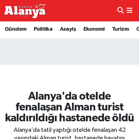
E-Gazete
Hava Durumu
Gündem
Politika
Asayiş
Ekonomi
Turizm
Genel
Trafik Durumu
Bilim
Süper Lig Puan Durumu ve Fikstür
Bilim ve Teknoloji
Tüm Manşetler
Bölge
Son Dakika Haberleri
Alanya'da otelde
Diğer
Haber Arşivi
fenalaşan Alman turist
kaldırıldığı hastanede öldü
Dünya
Alanya’da tatil yaptığı otelde fenalaşan 42
Ekonomi
yaşındaki Alman turist, hastanede hayatını