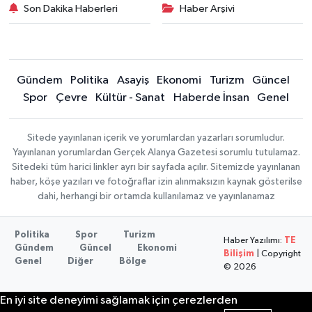
Son Dakika Haberleri
Haber Arşivi
Gündem
Politika
Asayiş
Ekonomi
Turizm
Güncel
Spor
Çevre
Kültür - Sanat
Haberde İnsan
Genel
Sitede yayınlanan içerik ve yorumlardan yazarları sorumludur.
Yayınlanan yorumlardan Gerçek Alanya Gazetesi sorumlu tutulamaz.
Sitedeki tüm harici linkler ayrı bir sayfada açılır. Sitemizde yayınlanan
haber, köşe yazıları ve fotoğraflar izin alınmaksızın kaynak gösterilse
dahi, herhangi bir ortamda kullanılamaz ve yayınlanamaz
Politika
Spor
Turizm
Haber Yazılımı:
TE
Gündem
Güncel
Ekonomi
Bilişim
| Copyright
Genel
Diğer
Bölge
© 2026
En iyi site deneyimi sağlamak için çerezlerden