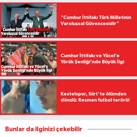
“Cumhur İttifakı Türk Milletinin
Varoluşsal Güvencesidir”
Cumhur İttifakı ve Yücel’e
Yörük Şenliği’nde Büyük İlgi
Kestelspor, Siirt’te ölümden
döndü: Resmen futbol terörü!
Bunlar da ilginizi çekebilir