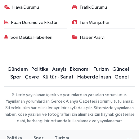
Hava Durumu
Trafik Durumu
Puan Durumu ve Fikstür
Tüm Manşetler
Son Dakika Haberleri
Haber Arşivi
Gündem
Politika
Asayiş
Ekonomi
Turizm
Güncel
Spor
Çevre
Kültür - Sanat
Haberde İnsan
Genel
Sitede yayınlanan içerik ve yorumlardan yazarları sorumludur.
Yayınlanan yorumlardan Gerçek Alanya Gazetesi sorumlu tutulamaz.
Sitedeki tüm harici linkler ayrı bir sayfada açılır. Sitemizde yayınlanan
haber, köşe yazıları ve fotoğraflar izin alınmaksızın kaynak gösterilse
dahi, herhangi bir ortamda kullanılamaz ve yayınlanamaz
Politika
Spor
Turizm