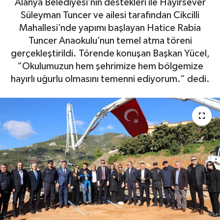
Alanya Belediyesi’nin destekleri ile Hayırsever
Süleyman Tuncer ve ailesi tarafından Cikcilli
Gizlilik İlkeleri - Privacy Policy
Mahallesi’nde yapımı başlayan Hatice Rabia
Tuncer Anaokulu’nun temel atma töreni
Güncel
gerçekleştirildi. Törende konuşan Başkan Yücel,
“Okulumuzun hem şehrimize hem bölgemize
Gündem
hayırlı uğurlu olmasını temenni ediyorum.” dedi.
Politika
Spor
Turizm