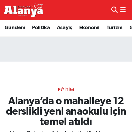
E-Gazete
Hava Durumu
Gündem
Politika
Asayiş
Ekonomi
Turizm
Genel
Trafik Durumu
Bilim
Süper Lig Puan Durumu ve Fikstür
Bilim ve Teknoloji
Tüm Manşetler
Bölge
Son Dakika Haberleri
EĞITIM
Diğer
Haber Arşivi
Alanya’da o mahalleye 12
derslikli yeni anaokulu için
Dünya
temel atıldı
Ekonomi