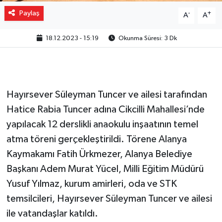
Paylaş
-
+
A
A
18.12.2023 - 15:19
Okunma Süresi: 3 Dk
Hayırsever Süleyman Tuncer ve ailesi tarafından
Hatice Rabia Tuncer adına Cikcilli Mahallesi’nde
yapılacak 12 derslikli anaokulu inşaatının temel
atma töreni gerçekleştirildi. Törene Alanya
Kaymakamı Fatih Ürkmezer, Alanya Belediye
Başkanı Adem Murat Yücel, Milli Eğitim Müdürü
Yusuf Yılmaz, kurum amirleri, oda ve STK
temsilcileri, Hayırsever Süleyman Tuncer ve ailesi
ile vatandaşlar katıldı.