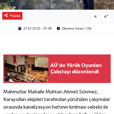
Paylaş
-
+
A
A
27.10.2025 - 10:38
Okunma Süresi: 1 Dk
AÜ'de Yörük Oyunları
Çalıştayı düzenlendi
Mahmutlar Mahalle Muhtarı Ahmet Sönmez,
Karayolları ekipleri tarafından yürütülen çalışmalar
sırasında kanalizasyon hattının kırılması sebebi ile