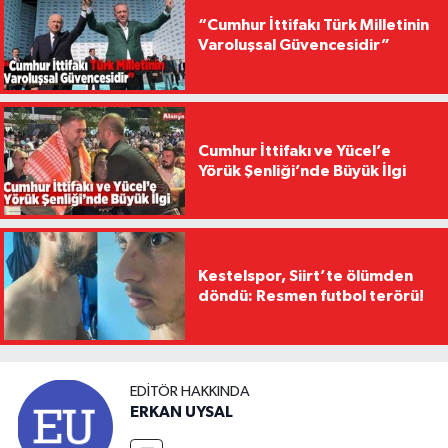
“Cumhur İttifakı Türk Milletinin
Varoluşsal Güvencesidir”
Cumhur İttifakı ve Yücel’e
Yörük Şenliği’nde Büyük İlgi
Kestelspor, Siirt’te ölümden
döndü: Resmen futbol terörü!
EDITÖR HAKKINDA
ERKAN UYSAL