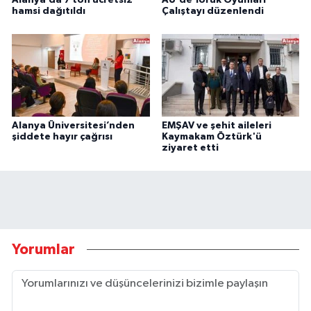
hamsi dağıtıldı
Çalıştayı düzenlendi
Alanya Üniversitesi’nden
EMŞAV ve şehit aileleri
şiddete hayır çağrısı
Kaymakam Öztürk'ü
ziyaret etti
Yorumlar