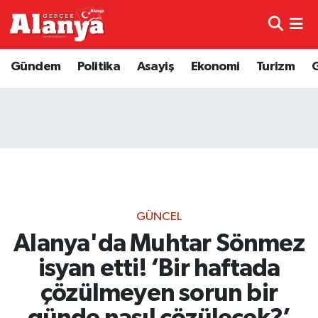
E-Gazete
Hava Durumu
Gündem
Politika
Asayiş
Ekonomi
Turizm
Genel
Trafik Durumu
Bilim
Süper Lig Puan Durumu ve Fikstür
Bilim ve Teknoloji
Tüm Manşetler
Bölge
Son Dakika Haberleri
GÜNCEL
Diğer
Haber Arşivi
Alanya'da Muhtar Sönmez
isyan etti! ‘Bir haftada
Dünya
çözülmeyen sorun bir
Ekonomi