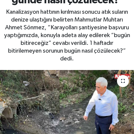
günde nasıl çözülecek?’
Gizlilik İlkeleri - Privacy Policy
Kanalizasyon hattının kırılması sonucu atık suların
denize ulaştığını belirten Mahmutlar Muhtarı
Güncel
Ahmet Sönmez, “Karayolları şantiyesine başvuru
yaptığımızda, konuyla adeta alay edilerek “bugün
Gündem
bitireceğiz” cevabı verildi. 1 haftadır
bitirilemeyen sorunun bugün nasıl çözülecek?”
Politika
dedi.
Spor
Turizm