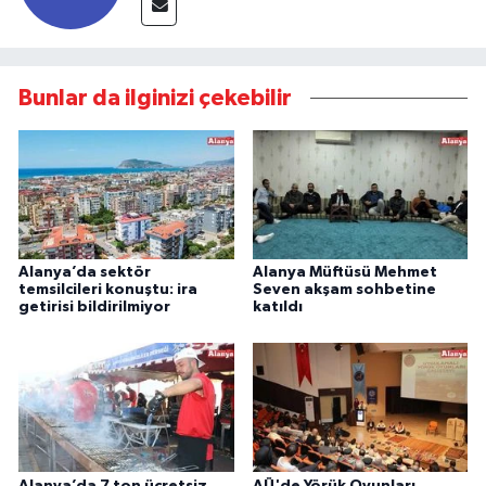
Bunlar da ilginizi çekebilir
Alanya’da sektör
Alanya Müftüsü Mehmet
temsilcileri konuştu: ira
Seven akşam sohbetine
getirisi bildirilmiyor
katıldı
Alanya’da 7 ton ücretsiz
AÜ'de Yörük Oyunları