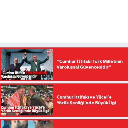
“Cumhur İttifakı Türk Milletinin
Varoluşsal Güvencesidir”
Cumhur İttifakı ve Yücel’e
Yörük Şenliği’nde Büyük İlgi