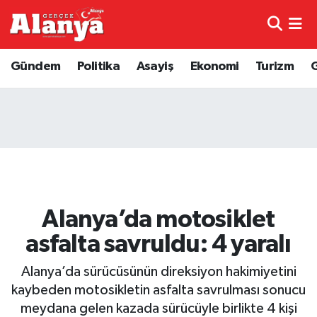
E-Gazete
Hava Durumu
Gündem
Politika
Asayiş
Ekonomi
Turizm
Genel
Trafik Durumu
Bilim
Süper Lig Puan Durumu ve Fikstür
Bilim ve Teknoloji
Tüm Manşetler
Bölge
Son Dakika Haberleri
Alanya’da motosiklet
Diğer
Haber Arşivi
asfalta savruldu: 4 yaralı
Dünya
Alanya’da sürücüsünün direksiyon hakimiyetini
kaybeden motosikletin asfalta savrulması sonucu
Ekonomi
meydana gelen kazada sürücüyle birlikte 4 kişi