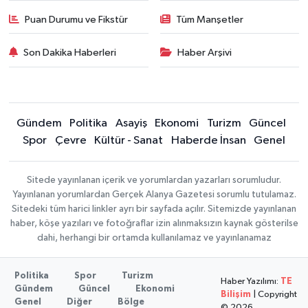
Puan Durumu ve Fikstür
Tüm Manşetler
Son Dakika Haberleri
Haber Arşivi
Gündem
Politika
Asayiş
Ekonomi
Turizm
Güncel
Spor
Çevre
Kültür - Sanat
Haberde İnsan
Genel
Sitede yayınlanan içerik ve yorumlardan yazarları sorumludur.
Yayınlanan yorumlardan Gerçek Alanya Gazetesi sorumlu tutulamaz.
Sitedeki tüm harici linkler ayrı bir sayfada açılır. Sitemizde yayınlanan
haber, köşe yazıları ve fotoğraflar izin alınmaksızın kaynak gösterilse
dahi, herhangi bir ortamda kullanılamaz ve yayınlanamaz
Politika
Spor
Turizm
Haber Yazılımı:
TE
Gündem
Güncel
Ekonomi
Bilişim
| Copyright
Genel
Diğer
Bölge
© 2026