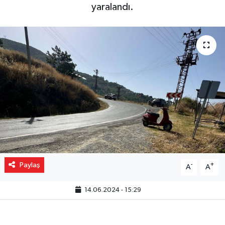
yaralandı.
Gizlilik İlkeleri - Privacy Policy
Güncel
Gündem
Politika
Spor
Turizm
Paylaş
-
+
A
A
14.06.2024 - 15:29