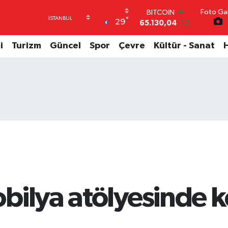
Foto Gal
DOLAR
°
29
47,7436
0.18
EURO
55,2510
0.32
i
Turizm
Güncel
Spor
Çevre
Kültür - Sanat
STERLİN
64,4811
0.38
GRAM ALTIN
6648.99
2.59
BİST100
13.773
-19
BITCOIN
65.130,04
1.2
bilya atölyesinde 