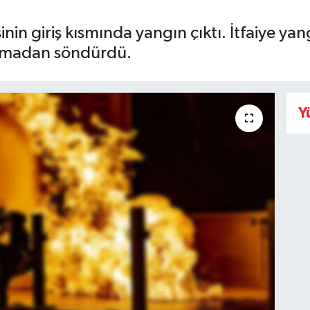
nin giriş kısmında yangın çıktı. İtfaiye ya
çramadan söndürdü.
Y