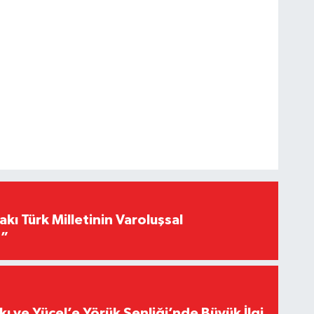
akı Türk Milletinin Varoluşsal
r”
kı ve Yücel’e Yörük Şenliği’nde Büyük İlgi