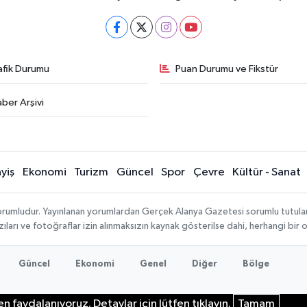
afik Durumu
Puan Durumu ve Fikstür
ber Arşivi
yiş
Ekonomi
Turizm
Güncel
Spor
Çevre
Kültür - Sanat
rumludur. Yayınlanan yorumlardan Gerçek Alanya Gazetesi sorumlu tutulamaz.
ıları ve fotoğraflar izin alınmaksızın kaynak gösterilse dahi, herhangi bir
Güncel
Ekonomi
Genel
Diğer
Bölge
n faydalanıyoruz. Detaylar için lütfen tıklayın.
Tamam