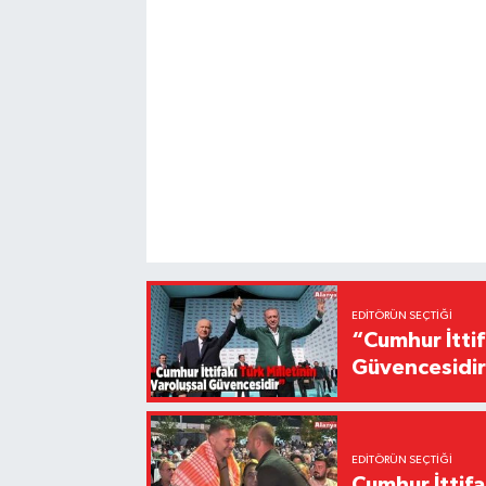
EDITÖRÜN SEÇTIĞI
“Cumhur İttif
Güvencesidi
EDITÖRÜN SEÇTIĞI
Cumhur İttifa