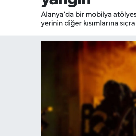
Gizlilik İlkeleri - Privacy Policy
Alanya’da bir mobilya atölyesi
yerinin diğer kısımlarına sı
Güncel
Gündem
Politika
Spor
Turizm