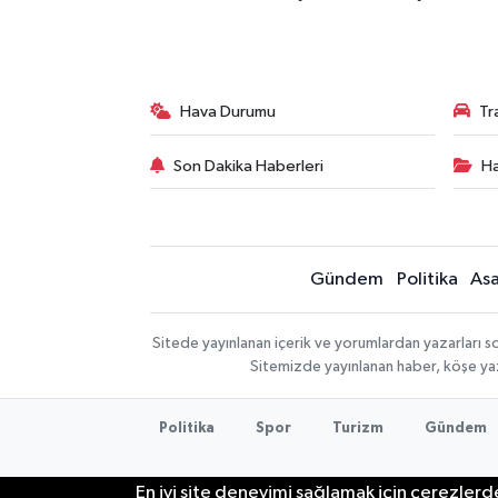
Hava Durumu
Tr
Son Dakika Haberleri
Ha
Gündem
Politika
Asa
Sitede yayınlanan içerik ve yorumlardan yazarları so
Sitemizde yayınlanan haber, köşe yaz
Politika
Spor
Turizm
Gündem
En iyi site deneyimi sağlamak için çerezlerde