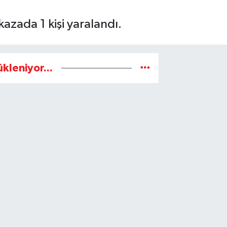
azada 1 kişi yaralandı.
ükleniyor...