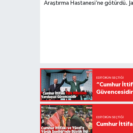
Araştırma Hastanesi’ne götürdü. Jan
EDITÖRÜN SEÇTIĞI
“Cumhur İttif
Güvencesidi
EDITÖRÜN SEÇTIĞI
Cumhur İttifa