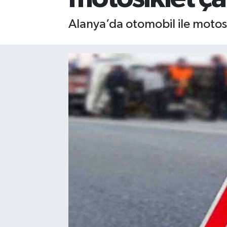
Gizlilik İlkeleri - Privacy Policy
Alanya’da otomobil ile motos
Güncel
Gündem
Politika
Spor
Turizm