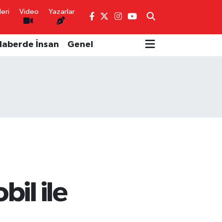
eri
Video
Yazarlar
Haberde İnsan
Genel
il ile