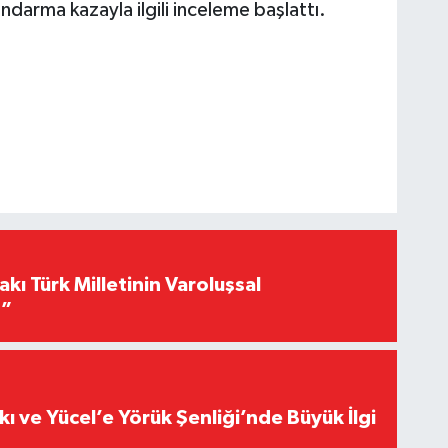
darma kazayla ilgili inceleme başlattı.
akı Türk Milletinin Varoluşsal
r”
kı ve Yücel’e Yörük Şenliği’nde Büyük İlgi