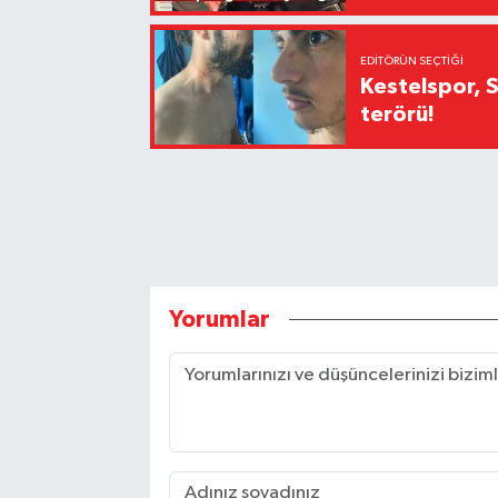
EDITÖRÜN SEÇTIĞI
Kestelspor, 
terörü!
Yorumlar