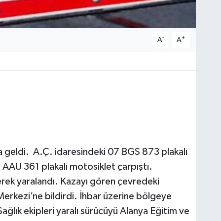
-
+
A
A
geldi. A.Ç. idaresindeki 07 BGS 873 plakalı
AAU 361 plakalı motosiklet çarpıştı.
erek yaralandı. Kazayı gören çevredeki
erkezi’ne bildirdi. İhbar üzerine bölgeye
ğlık ekipleri yaralı sürücüyü Alanya Eğitim ve