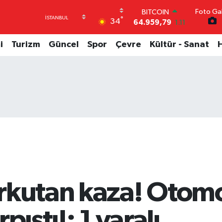
64.959,79
1.11
Foto Gal
DOLAR
°
34
47,7436
0.18
EURO
i
Turizm
Güncel
Spor
Çevre
Kültür - Sanat
55,2510
0.32
STERLİN
64,4811
0.38
GRAM ALTIN
6660.55
0.03
BİST100
13.779
-14
rkutan kaza! Otomob
pıştı!: 1 yaralı