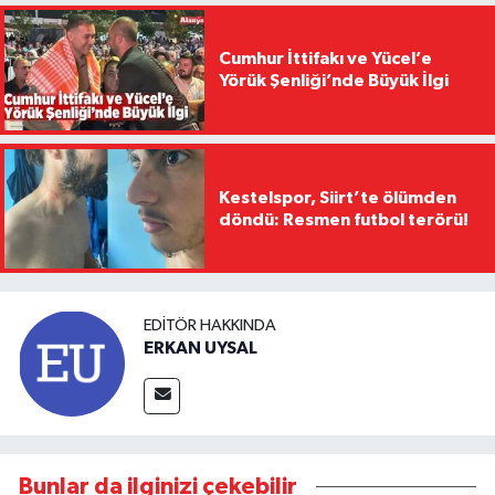
Cumhur İttifakı ve Yücel’e
Yörük Şenliği’nde Büyük İlgi
Kestelspor, Siirt’te ölümden
döndü: Resmen futbol terörü!
EDITÖR HAKKINDA
ERKAN UYSAL
Bunlar da ilginizi çekebilir