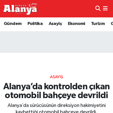
E-Gazete
Hava Durumu
Gündem
Politika
Asayiş
Ekonomi
Turizm
Genel
Trafik Durumu
Bilim
Süper Lig Puan Durumu ve Fikstür
Bilim ve Teknoloji
Tüm Manşetler
Bölge
Son Dakika Haberleri
ASAYIŞ
Diğer
Haber Arşivi
Alanya’da kontrolden çıkan
otomobil bahçeye devrildi
Dünya
Alanya’da sürücüsünün direksiyon hakimiyetini
Ekonomi
kaybettiği otomobil bahçeye devrildi.