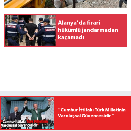
Alanya'da firari
hükümlü jandarmadan
kaçamadı
“Cumhur İttifakı Türk Milletinin
Varoluşsal Güvencesidir”