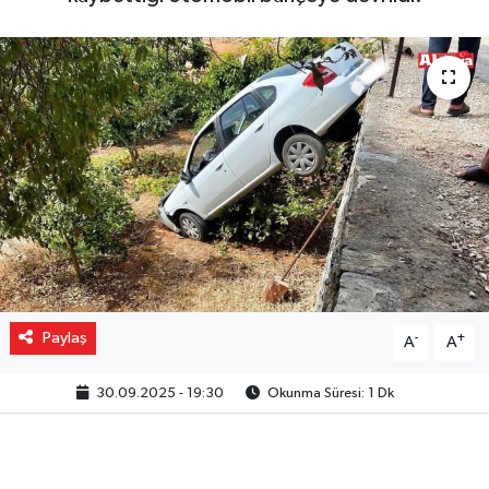
Gizlilik İlkeleri - Privacy Policy
Güncel
Gündem
Politika
Spor
Turizm
Paylaş
-
+
A
A
30.09.2025 - 19:30
Okunma Süresi: 1 Dk