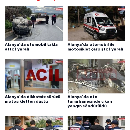
Alanya’da otomobil takla
Alanya’da otomobil ile
attı: 1 yaralı
motosiklet çarpıştı: 1 yaralı
Alanya’da dikkatsiz sürücü
Alanya'da oto
motosikletten düştü
tamirhanesinde çıkan
yangın söndürüldü