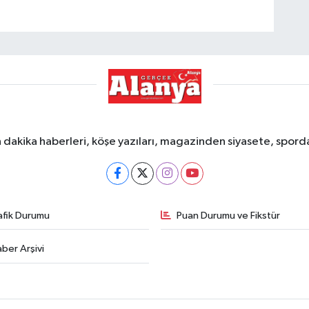
dakika haberleri, köşe yazıları, magazinden siyasete, spor
afik Durumu
Puan Durumu ve Fikstür
ber Arşivi