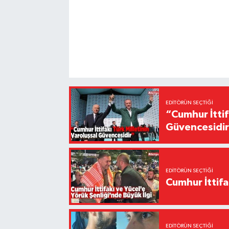
EDITÖRÜN SEÇTIĞI
“Cumhur İttif
Güvencesidi
EDITÖRÜN SEÇTIĞI
Cumhur İttifa
EDITÖRÜN SEÇTIĞI