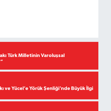
akı Türk Milletinin Varoluşsal
r”
kı ve Yücel’e Yörük Şenliği’nde Büyük İlgi