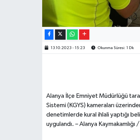
13.10.2023 - 15:23
Okunma Süresi: 1 Dk
Alanya İlçe Emniyet Müdürlüğü tar
Sistemi (KGYS) kameraları üzerinden 
denetimlerde kural ihlali yaptığı be
uygulandı. – Alanya Kaymakamlığı /