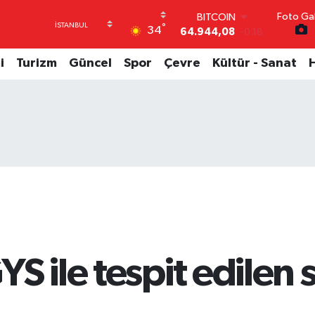
64.944,08
-0.18
Foto Gal
DOLAR
°
34
47,7436
0.18
EURO
i
Turizm
Güncel
Spor
Çevre
Kültür - Sanat
55,2510
0.32
STERLİN
64,4811
0.38
GRAM ALTIN
6660.55
0.03
BİST100
13.779
-14
S ile tespit edilen 