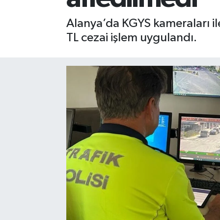
Gizlilik İlkeleri - Privacy Policy
Alanya’da KGYS kameraları ile
TL cezai işlem uygulandı.
Güncel
Gündem
Politika
Spor
Turizm