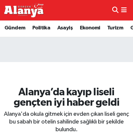
E-Gazete
Hava Durumu
Gündem
Politika
Asayiş
Ekonomi
Turizm
Genel
Trafik Durumu
Bilim
Süper Lig Puan Durumu ve Fikstür
Bilim ve Teknoloji
Tüm Manşetler
Bölge
Son Dakika Haberleri
Alanya’da kayıp liseli
Diğer
Haber Arşivi
gençten iyi haber geldi
Dünya
Alanya'da okula gitmek için evden çıkan liseli genç
bu sabah bir otelin sahilinde sağlıklı bir şekilde
Ekonomi
bulundu.