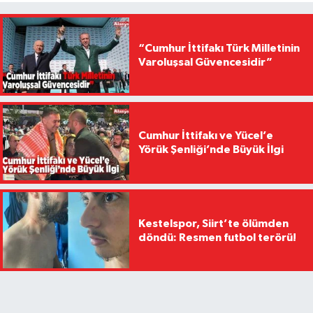
“Cumhur İttifakı Türk Milletinin
Varoluşsal Güvencesidir”
Cumhur İttifakı ve Yücel’e
Yörük Şenliği’nde Büyük İlgi
Kestelspor, Siirt’te ölümden
döndü: Resmen futbol terörü!