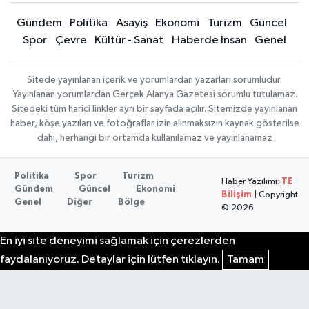
Gündem
Politika
Asayiş
Ekonomi
Turizm
Güncel
Spor
Çevre
Kültür - Sanat
Haberde İnsan
Genel
Sitede yayınlanan içerik ve yorumlardan yazarları sorumludur.
Yayınlanan yorumlardan Gerçek Alanya Gazetesi sorumlu tutulamaz.
Sitedeki tüm harici linkler ayrı bir sayfada açılır. Sitemizde yayınlanan
haber, köşe yazıları ve fotoğraflar izin alınmaksızın kaynak gösterilse
dahi, herhangi bir ortamda kullanılamaz ve yayınlanamaz
Politika
Spor
Turizm
Haber Yazılımı:
TE
Gündem
Güncel
Ekonomi
Bilişim
| Copyright
Genel
Diğer
Bölge
© 2026
En iyi site deneyimi sağlamak için çerezlerden
faydalanıyoruz. Detaylar için lütfen tıklayın.
Tamam