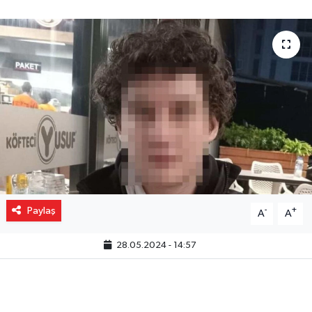
Gizlilik İlkeleri - Privacy Policy
Güncel
Gündem
Politika
Spor
Turizm
Paylaş
-
+
A
A
28.05.2024 - 14:57