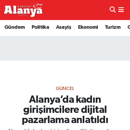
E-Gazete
Hava Durumu
Gündem
Politika
Asayiş
Ekonomi
Turizm
Genel
Trafik Durumu
Bilim
Süper Lig Puan Durumu ve Fikstür
Bilim ve Teknoloji
Tüm Manşetler
Bölge
Son Dakika Haberleri
GÜNCEL
Diğer
Haber Arşivi
Alanya’da kadın
girişimcilere dijital
Dünya
pazarlama anlatıldı
Ekonomi