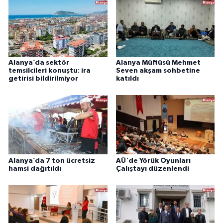
Alanya’da sektör
Alanya Müftüsü Mehmet
temsilcileri konuştu: ira
Seven akşam sohbetine
getirisi bildirilmiyor
katıldı
Alanya’da 7 ton ücretsiz
AÜ'de Yörük Oyunları
hamsi dağıtıldı
Çalıştayı düzenlendi