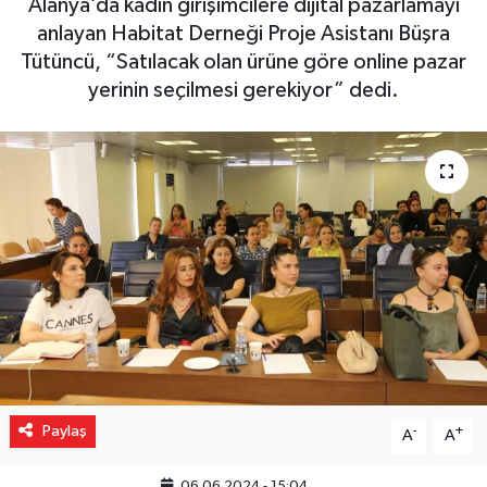
Alanya’da kadın girişimcilere dijital pazarlamayı
anlayan Habitat Derneği Proje Asistanı Büşra
Gizlilik İlkeleri - Privacy Policy
Tütüncü, “Satılacak olan ürüne göre online pazar
yerinin seçilmesi gerekiyor” dedi.
Güncel
Gündem
Politika
Spor
Turizm
Paylaş
-
+
A
A
06.06.2024 - 15:04