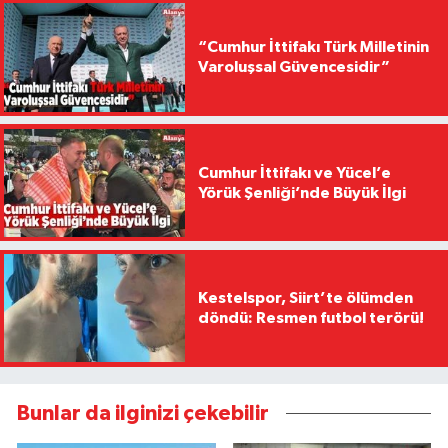
“Cumhur İttifakı Türk Milletinin
Varoluşsal Güvencesidir”
Cumhur İttifakı ve Yücel’e
Yörük Şenliği’nde Büyük İlgi
Kestelspor, Siirt’te ölümden
döndü: Resmen futbol terörü!
Bunlar da ilginizi çekebilir