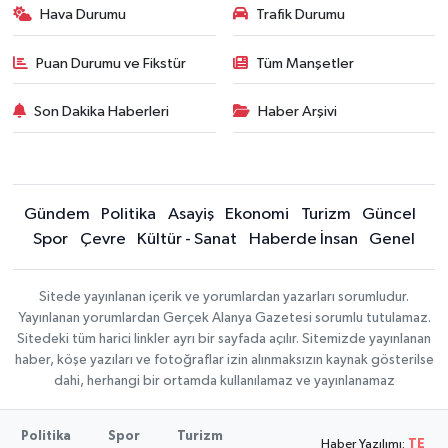
Hava Durumu
Trafik Durumu
Puan Durumu ve Fikstür
Tüm Manşetler
Son Dakika Haberleri
Haber Arşivi
Gündem
Politika
Asayiş
Ekonomi
Turizm
Güncel
Spor
Çevre
Kültür - Sanat
Haberde İnsan
Genel
Sitede yayınlanan içerik ve yorumlardan yazarları sorumludur.
Yayınlanan yorumlardan Gerçek Alanya Gazetesi sorumlu tutulamaz.
Sitedeki tüm harici linkler ayrı bir sayfada açılır. Sitemizde yayınlanan
haber, köşe yazıları ve fotoğraflar izin alınmaksızın kaynak gösterilse
dahi, herhangi bir ortamda kullanılamaz ve yayınlanamaz
Politika
Spor
Turizm
Haber Yazılımı:
TE