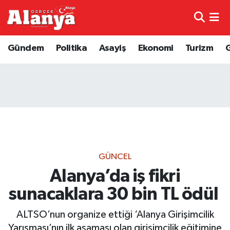
E-Gazete
Hava Durumu
Gündem
Politika
Asayiş
Ekonomi
Turizm
Genel
Trafik Durumu
Bilim
Süper Lig Puan Durumu ve Fikstür
Bilim ve Teknoloji
Tüm Manşetler
Bölge
Son Dakika Haberleri
GÜNCEL
Diğer
Haber Arşivi
Alanya’da iş fikri
sunacaklara 30 bin TL ödül
Dünya
ALTSO’nun organize ettiği ‘Alanya Girişimcilik
Ekonomi
Yarışması’nın ilk aşaması olan girişimcilik eğitimine