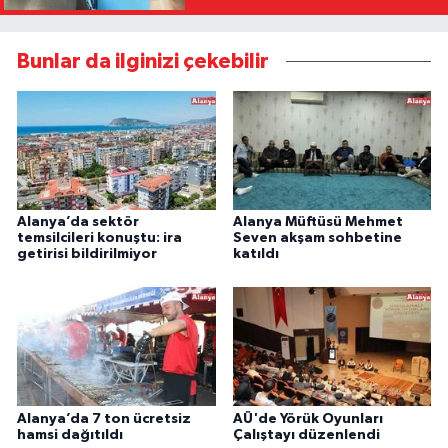
Bunlar da ilginizi çekebilir
Alanya’da sektör
Alanya Müftüsü Mehmet
temsilcileri konuştu: ira
Seven akşam sohbetine
getirisi bildirilmiyor
katıldı
Alanya’da 7 ton ücretsiz
AÜ'de Yörük Oyunları
hamsi dağıtıldı
Çalıştayı düzenlendi