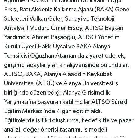
eğitimleri KOSGEB İl Müdürü Dr. İbrahim Uğur
Erkış, Batı Akdeniz Kalkınma Ajansı (BAKA) Genel
Sekreteri Volkan Güler, Sanayi ve Teknoloji
Antalya İl Müdürü Ömer Ersoy, ALTSO Başkan
Yardımcısı Ahmet Paşaoğlu, ALTSO Yönetim
Kurulu Üyesi Hakkı Uysal ve BAKA Alanya
Temsilcisi Oğuzhan Ataman da ziyaret ederek,
girişimci adaylarıyla fikir alışverişinde bulundular.
ALTSO, BAKA, Alanya Alaaddin Keykubat
Üniversitesi (ALKÜ) ve Alanya Üniversitesi iş
birliğinde düzenlediği ‘Alanya Girişimcilik
Yarışması’na başvuran katılımcılar ALTSO Sürekli
Eğitim Merkezi’nde 4 gün eğitim aldı.
Eğitimlerde iş fikri oluşturma, hedef kitle ve pazar
analizi, değer önerisi tasarımı, iş modeli