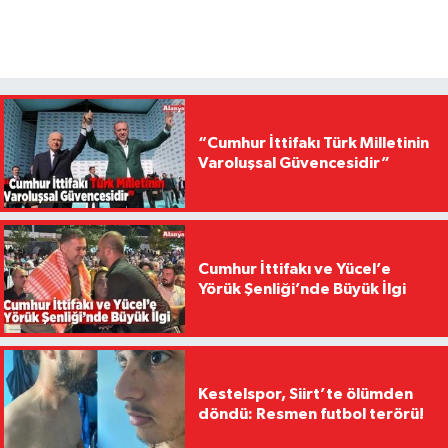
“Cumhur İttifakı Türk Milletinin
Varoluşsal Güvencesidir”
Cumhur İttifakı ve Yücel’e
Yörük Şenliği’nde Büyük İlgi
Kestelspor, Siirt’te ölümden
döndü: Resmen futbol terörü!