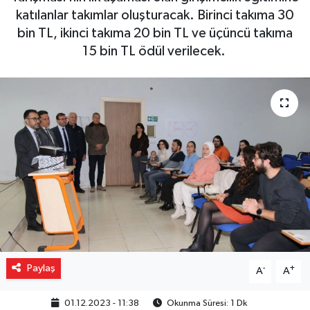
katılanlar takımlar oluşturacak. Birinci takıma 30
Gizlilik İlkeleri - Privacy Policy
bin TL, ikinci takıma 20 bin TL ve üçüncü takıma
15 bin TL ödül verilecek.
Güncel
Gündem
Politika
Spor
Turizm
Paylaş
-
+
A
A
01.12.2023 - 11:38
Okunma Süresi: 1 Dk