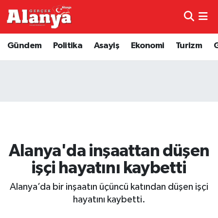
E-Gazete
Hava Durumu
Gündem
Politika
Asayiş
Ekonomi
Turizm
Genel
Trafik Durumu
Bilim
Süper Lig Puan Durumu ve Fikstür
Bilim ve Teknoloji
Tüm Manşetler
Bölge
Son Dakika Haberleri
Alanya'da inşaattan düşen
Diğer
Haber Arşivi
işçi hayatını kaybetti
Dünya
Alanya’da bir inşaatın üçüncü katından düşen işçi
hayatını kaybetti.
Ekonomi