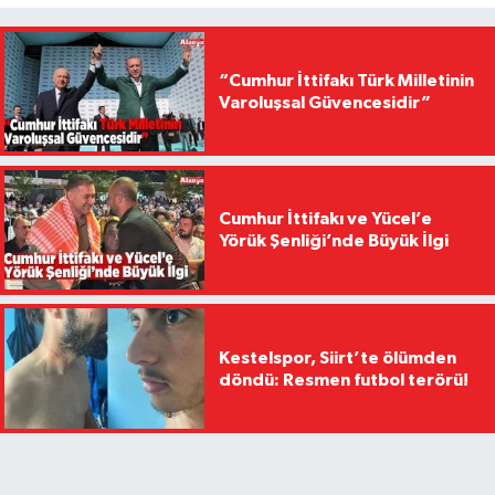
“Cumhur İttifakı Türk Milletinin
Varoluşsal Güvencesidir”
Cumhur İttifakı ve Yücel’e
Yörük Şenliği’nde Büyük İlgi
Kestelspor, Siirt’te ölümden
döndü: Resmen futbol terörü!