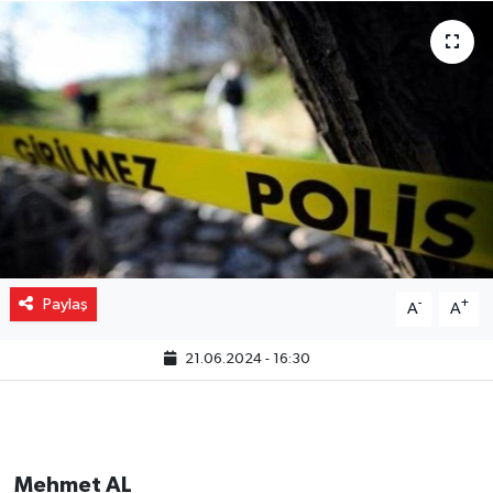
Gizlilik İlkeleri - Privacy Policy
Güncel
Gündem
Politika
Spor
Paylaş
-
+
A
A
Turizm
21.06.2024 - 16:30
Mehmet AL