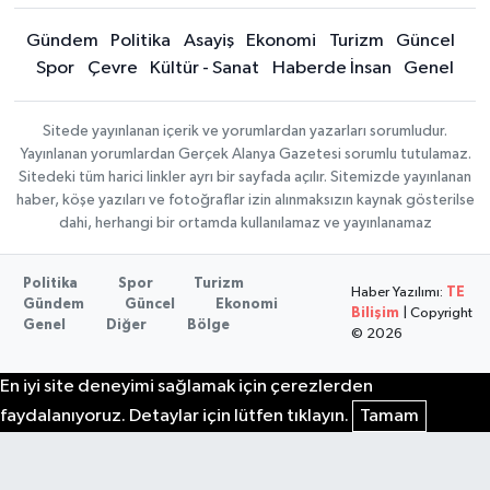
Gündem
Politika
Asayiş
Ekonomi
Turizm
Güncel
Spor
Çevre
Kültür - Sanat
Haberde İnsan
Genel
Sitede yayınlanan içerik ve yorumlardan yazarları sorumludur.
Yayınlanan yorumlardan Gerçek Alanya Gazetesi sorumlu tutulamaz.
Sitedeki tüm harici linkler ayrı bir sayfada açılır. Sitemizde yayınlanan
haber, köşe yazıları ve fotoğraflar izin alınmaksızın kaynak gösterilse
dahi, herhangi bir ortamda kullanılamaz ve yayınlanamaz
Politika
Spor
Turizm
Haber Yazılımı:
TE
Gündem
Güncel
Ekonomi
Bilişim
| Copyright
Genel
Diğer
Bölge
© 2026
En iyi site deneyimi sağlamak için çerezlerden
faydalanıyoruz. Detaylar için lütfen tıklayın.
Tamam