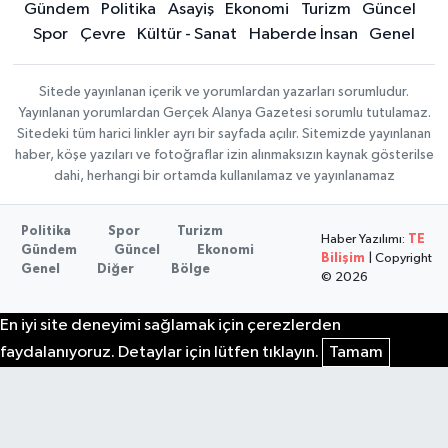
Gündem
Politika
Asayiş
Ekonomi
Turizm
Güncel
Spor
Çevre
Kültür - Sanat
Haberde İnsan
Genel
Sitede yayınlanan içerik ve yorumlardan yazarları sorumludur.
Yayınlanan yorumlardan Gerçek Alanya Gazetesi sorumlu tutulamaz.
Sitedeki tüm harici linkler ayrı bir sayfada açılır. Sitemizde yayınlanan
haber, köşe yazıları ve fotoğraflar izin alınmaksızın kaynak gösterilse
dahi, herhangi bir ortamda kullanılamaz ve yayınlanamaz
Politika
Spor
Turizm
Haber Yazılımı:
TE
Gündem
Güncel
Ekonomi
Bilişim
| Copyright
Genel
Diğer
Bölge
© 2026
En iyi site deneyimi sağlamak için çerezlerden
faydalanıyoruz. Detaylar için lütfen tıklayın.
Tamam