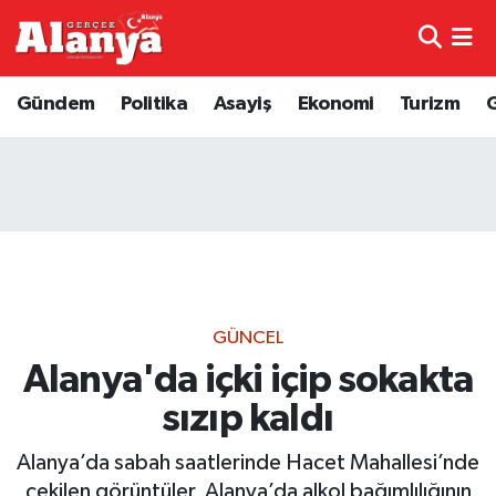
E-Gazete
Hava Durumu
Gündem
Politika
Asayiş
Ekonomi
Turizm
Genel
Trafik Durumu
Bilim
Süper Lig Puan Durumu ve Fikstür
Bilim ve Teknoloji
Tüm Manşetler
Bölge
Son Dakika Haberleri
GÜNCEL
Diğer
Haber Arşivi
Alanya'da içki içip sokakta
sızıp kaldı
Dünya
Alanya’da sabah saatlerinde Hacet Mahallesi’nde
Ekonomi
çekilen görüntüler, Alanya’da alkol bağımlılığının