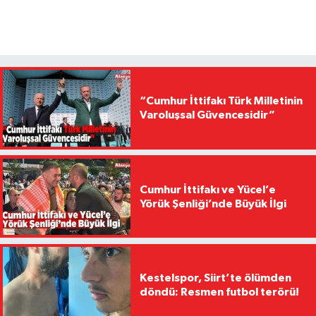
“Cumhur İttifakı Türk Milletinin
Varoluşsal Güvencesidir”
Cumhur İttifakı ve Yücel’e
Yörük Şenliği’nde Büyük İlgi
Kestelspor, Siirt’te ölümden
döndü: Resmen futbol terörü!