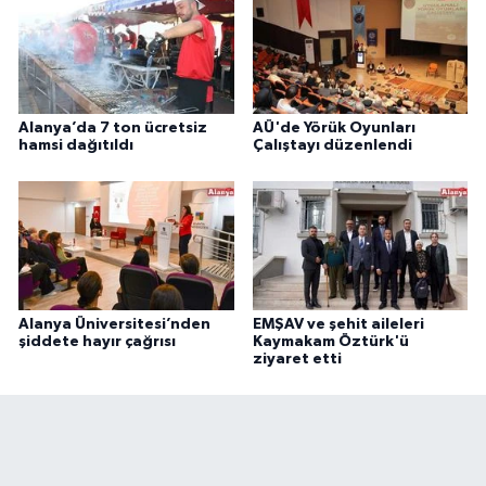
Alanya’da 7 ton ücretsiz
AÜ'de Yörük Oyunları
hamsi dağıtıldı
Çalıştayı düzenlendi
Alanya Üniversitesi’nden
EMŞAV ve şehit aileleri
şiddete hayır çağrısı
Kaymakam Öztürk'ü
ziyaret etti