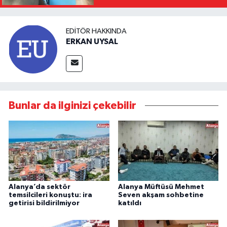
EDITÖR HAKKINDA
ERKAN UYSAL
Bunlar da ilginizi çekebilir
Alanya’da sektör
Alanya Müftüsü Mehmet
temsilcileri konuştu: ira
Seven akşam sohbetine
getirisi bildirilmiyor
katıldı