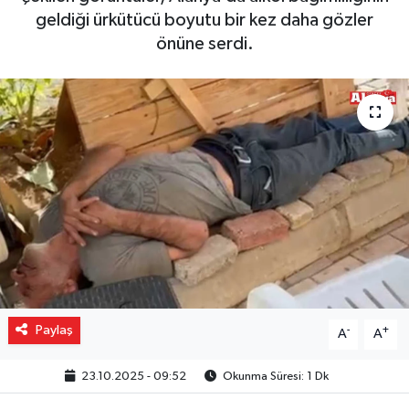
geldiği ürkütücü boyutu bir kez daha gözler
Gizlilik İlkeleri - Privacy Policy
önüne serdi.
Güncel
Gündem
Politika
Spor
Turizm
Paylaş
-
+
A
A
23.10.2025 - 09:52
Okunma Süresi: 1 Dk