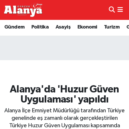
E-Gazete
Hava Durumu
Gündem
Politika
Asayiş
Ekonomi
Turizm
Genel
Trafik Durumu
Bilim
Süper Lig Puan Durumu ve Fikstür
Bilim ve Teknoloji
Tüm Manşetler
Bölge
Son Dakika Haberleri
Alanya'da 'Huzur Güven
Diğer
Haber Arşivi
Uygulaması' yapıldı
Dünya
Alanya İlçe Emniyet Müdürlüğü tarafından Türkiye
genelinde eş zamanlı olarak gerçekleştirilen
Ekonomi
Türkiye Huzur Güven Uygulaması kapsamında