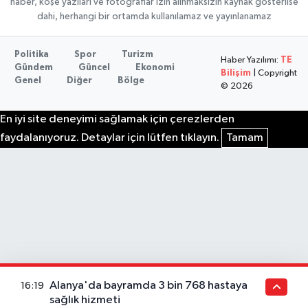
haber, köşe yazıları ve fotoğraflar izin alınmaksızın kaynak gösterilse
dahi, herhangi bir ortamda kullanılamaz ve yayınlanamaz
Politika
Spor
Turizm
Haber Yazılımı:
TE
Gündem
Güncel
Ekonomi
Bilişim
| Copyright
Genel
Diğer
Bölge
© 2026
En iyi site deneyimi sağlamak için çerezlerden
faydalanıyoruz. Detaylar için lütfen tıklayın.
Tamam
Alanya'da bayramda 3 bin 768 hastaya
16:19
sağlık hizmeti