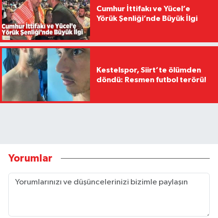
Cumhur İttifakı ve Yücel’e
Yörük Şenliği’nde Büyük İlgi
Kestelspor, Siirt’te ölümden
döndü: Resmen futbol terörü!
Yorumlar