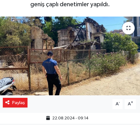
geniş çaplı denetimler yapıldı.
Gizlilik İlkeleri - Privacy Policy
Güncel
Gündem
Politika
Spor
Turizm
Paylaş
-
+
A
A
22.08.2024 - 09:14