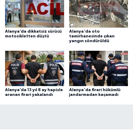
Alanya’da dikkatsiz sürücü
Alanya'da oto
motosikletten düştü
tamirhanesinde çıkan
yangın söndürüldü
Alanya’da 13 yıl 8 ay hapisle
Alanya'da firari hükümlü
aranan firari yakalandı
jandarmadan kaçamadı