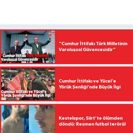
“Cumhur İttifakı Türk Milletinin
Varoluşsal Güvencesidir”
Cumhur İttifakı ve Yücel’e
Yörük Şenliği’nde Büyük İlgi
Kestelspor, Siirt’te ölümden
döndü: Resmen futbol terörü!