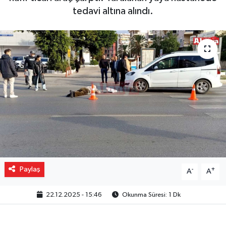
tedavi altına alındı.
Gizlilik İlkeleri - Privacy Policy
Güncel
Gündem
Politika
Spor
Turizm
Paylaş
-
+
A
A
22.12.2025 - 15:46
Okunma Süresi: 1 Dk