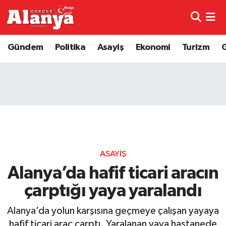
E-Gazete
Hava Durumu
Gündem
Politika
Asayiş
Ekonomi
Turizm
Genel
Trafik Durumu
Bilim
Süper Lig Puan Durumu ve Fikstür
Bilim ve Teknoloji
Tüm Manşetler
Bölge
Son Dakika Haberleri
ASAYIŞ
Diğer
Haber Arşivi
Alanya’da hafif ticari aracın
çarptığı yaya yaralandı
Dünya
Alanya’da yolun karşısına geçmeye çalışan yayaya
Ekonomi
hafif ticari araç çarptı. Yaralanan yaya hastanede