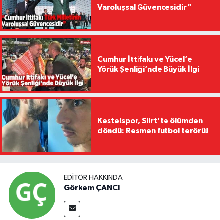
Varoluşsal Güvencesidir”
Cumhur İttifakı ve Yücel’e
Yörük Şenliği’nde Büyük İlgi
Kestelspor, Siirt’te ölümden
döndü: Resmen futbol terörü!
EDITÖR HAKKINDA
Görkem ÇANCI