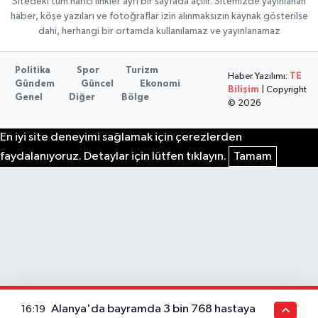
Sitedeki tüm harici linkler ayrı bir sayfada açılır. Sitemizde yayınlanan
haber, köşe yazıları ve fotoğraflar izin alınmaksızın kaynak gösterilse
dahi, herhangi bir ortamda kullanılamaz ve yayınlanamaz
Politika
Spor
Turizm
Haber Yazılımı:
TE
Gündem
Güncel
Ekonomi
Bilişim
| Copyright
Genel
Diğer
Bölge
© 2026
En iyi site deneyimi sağlamak için çerezlerden
faydalanıyoruz. Detaylar için lütfen tıklayın.
Tamam
Alanya'da bayramda 3 bin 768 hastaya
16:19