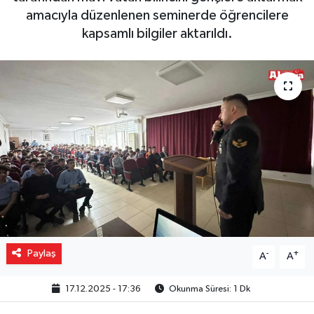
amacıyla düzenlenen seminerde öğrencilere
Gizlilik İlkeleri - Privacy Policy
kapsamlı bilgiler aktarıldı.
Güncel
Gündem
Politika
Spor
Turizm
Paylaş
-
+
A
A
17.12.2025 - 17:36
Okunma Süresi: 1 Dk