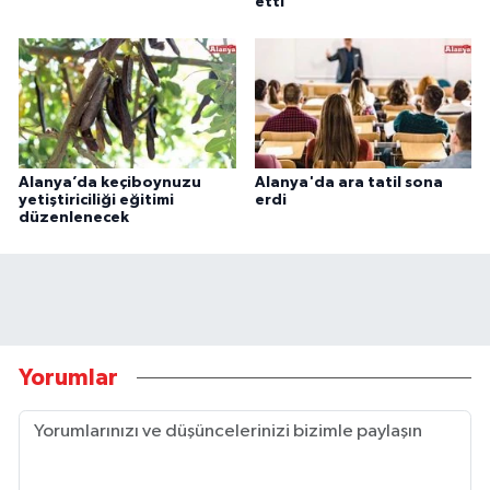
etti
Alanya’da keçiboynuzu
Alanya'da ara tatil sona
yetiştiriciliği eğitimi
erdi
düzenlenecek
Yorumlar