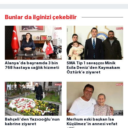
Bunlar da ilginizi çekebilir
Alanya'da bayramda 3 bin
SMA Tip 1 savaşçısı Minik
768 hastaya sağlık hizmeti
Esila Deniz’den Kaymakam
Öztürk’e ziyaret
Bahçeli'den Yazıcıoğlu'nun
Merhum eski başkan İsa
kabrine ziyaret
Küçülmez’in annesi vefat