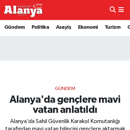
E-Gazete
Hava Durumu
Gündem
Politika
Asayiş
Ekonomi
Turizm
Genel
Trafik Durumu
Bilim
Süper Lig Puan Durumu ve Fikstür
Bilim ve Teknoloji
Tüm Manşetler
Bölge
Son Dakika Haberleri
GÜNDEM
Diğer
Haber Arşivi
Alanya'da gençlere mavi
vatan anlatıldı
Dünya
Alanya’da Sahil Güvenlik Karakol Komutanlığı
Ekonomi
tarafından mavi vatan bilincini gençlere aktarmak