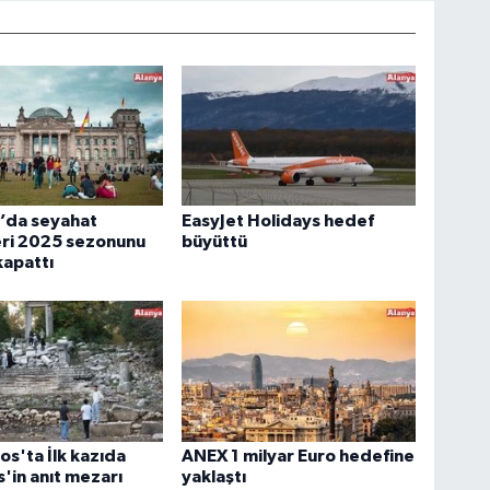
’da seyahat
EasyJet Holidays hedef
eri 2025 sezonunu
büyüttü
kapattı
s'ta İlk kazıda
ANEX 1 milyar Euro hedefine
s'in anıt mezarı
yaklaştı