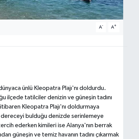
-
+
A
A
 dünyaca ünlü Kleopatra Plajı'nı doldurdu.
u ilçede tatilciler denizin ve güneşin tadını
 itibaren Kleopatra Plajı'nı doldurmaya
 30 dereceyi bulduğu denizde serinlemeye
tercih ederken kimileri ise Alanya'nın berrak
ndan güneşin ve temiz havanın tadını çıkarmak