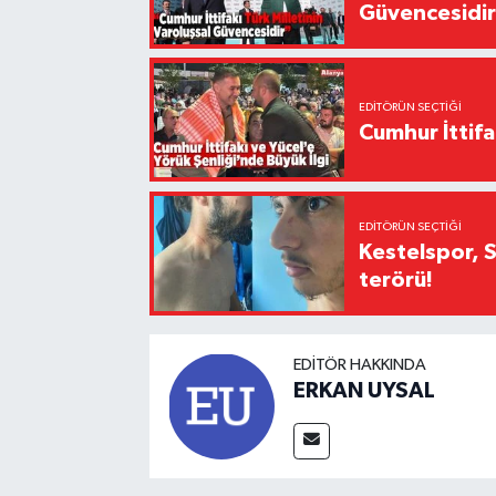
Güvencesidi
EDITÖRÜN SEÇTIĞI
Cumhur İttifa
EDITÖRÜN SEÇTIĞI
Kestelspor, 
terörü!
EDITÖR HAKKINDA
ERKAN UYSAL