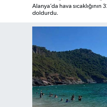
Alanya’da hava sıcaklığının 32
Gizlilik İlkeleri - Privacy Policy
doldurdu.
Güncel
Gündem
Politika
Spor
Turizm