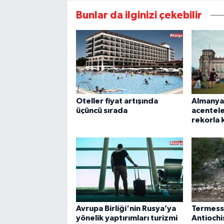
Bunlar da ilginizi çekebilir
Oteller fiyat artışında
Almanya
üçüncü sırada
acentel
rekorla 
Avrupa Birliği'nin Rusya’ya
Termesso
yönelik yaptırımları turizmi
Antiochi