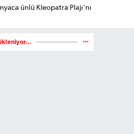
ünyaca ünlü Kleopatra Plajı'nı
ükleniyor...