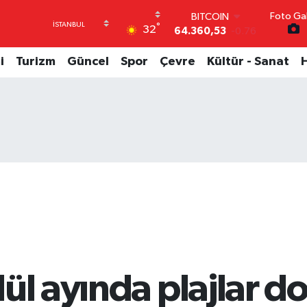
Foto Gal
DOLAR
°
32
47,7069
0.17
EURO
55,0265
0.01
i
Turizm
Güncel
Spor
Çevre
Kültür - Sanat
STERLİN
64,1897
0.02
GRAM ALTIN
6618.49
2.12
BİST100
13.887
64
BITCOIN
64.360,53
-0.76
ül ayında plajlar d