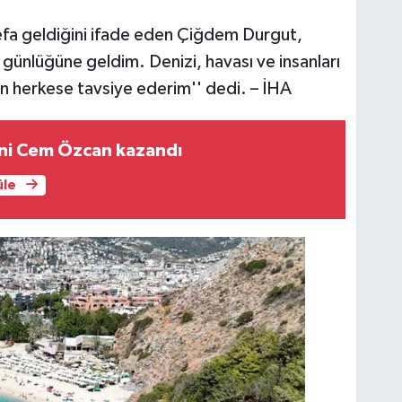
 defa geldiğini ifade eden Çiğdem Durgut,
8 günlüğüne geldim. Denizi, havası ve insanları
n herkese tavsiye ederim'' dedi. – İHA
ini Cem Özcan kazandı
üle