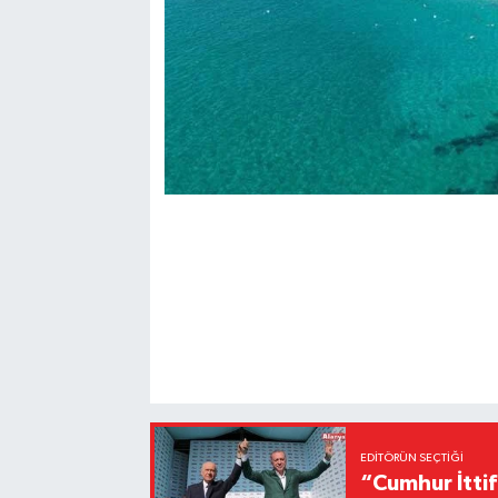
EDITÖRÜN SEÇTIĞI
“Cumhur İttif