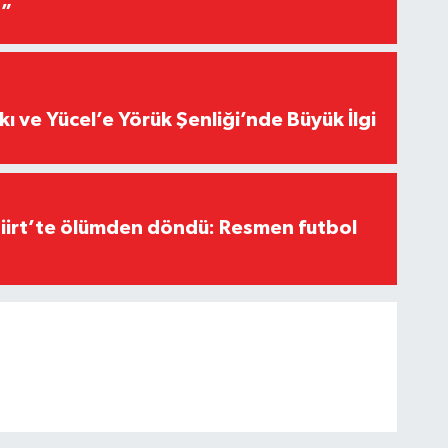
r”
kı ve Yücel’e Yörük Şenliği’nde Büyük İlgi
Siirt’te ölümden döndü: Resmen futbol