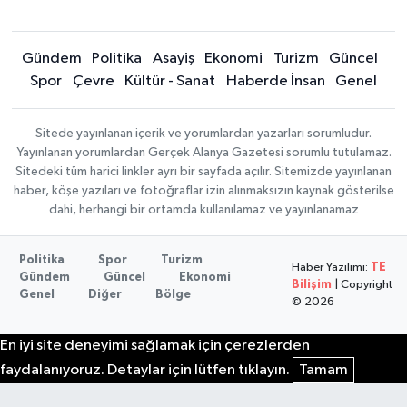
Gündem
Politika
Asayiş
Ekonomi
Turizm
Güncel
Spor
Çevre
Kültür - Sanat
Haberde İnsan
Genel
Sitede yayınlanan içerik ve yorumlardan yazarları sorumludur.
Yayınlanan yorumlardan Gerçek Alanya Gazetesi sorumlu tutulamaz.
Sitedeki tüm harici linkler ayrı bir sayfada açılır. Sitemizde yayınlanan
haber, köşe yazıları ve fotoğraflar izin alınmaksızın kaynak gösterilse
dahi, herhangi bir ortamda kullanılamaz ve yayınlanamaz
Politika
Spor
Turizm
Haber Yazılımı:
TE
Gündem
Güncel
Ekonomi
Bilişim
| Copyright
Genel
Diğer
Bölge
© 2026
En iyi site deneyimi sağlamak için çerezlerden
faydalanıyoruz. Detaylar için lütfen tıklayın.
Tamam