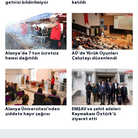
getirisi bildirilmiyor
katıldı
Alanya’da 7 ton ücretsiz
AÜ'de Yörük Oyunları
hamsi dağıtıldı
Çalıştayı düzenlendi
Alanya Üniversitesi’nden
EMŞAV ve şehit aileleri
şiddete hayır çağrısı
Kaymakam Öztürk'ü
ziyaret etti