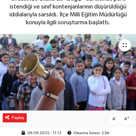
istendiği ve sınıf kontenjanlarının düşürüldüğü
Gizlilik İlkeleri - Privacy Policy
iddialarıyla sarsıldı. İlçe Milli Eğitim Müdürlüğü
konuyla ilgili soruşturma başlattı.
Güncel
Gündem
Politika
Spor
Turizm
Paylaş
-
+
A
A
06.09.2025 - 11:13
Okunma Süresi: 2 Dk