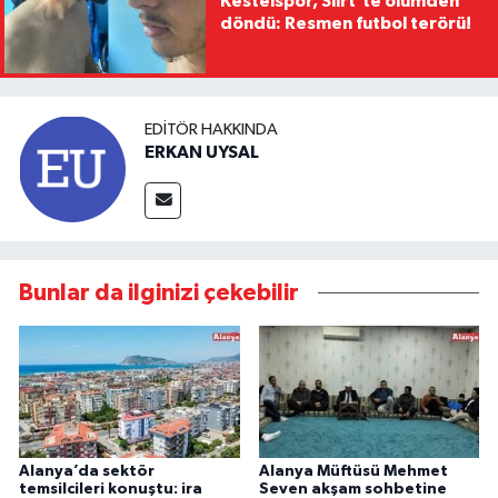
Kestelspor, Siirt’te ölümden
döndü: Resmen futbol terörü!
EDITÖR HAKKINDA
ERKAN UYSAL
Bunlar da ilginizi çekebilir
Alanya’da sektör
Alanya Müftüsü Mehmet
temsilcileri konuştu: ira
Seven akşam sohbetine