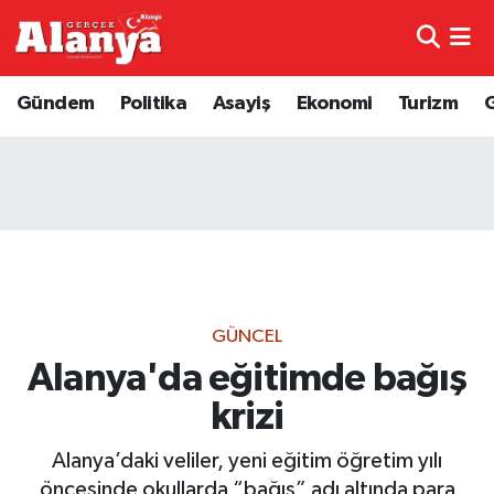
E-Gazete
Hava Durumu
Gündem
Politika
Asayiş
Ekonomi
Turizm
Genel
Trafik Durumu
Bilim
Süper Lig Puan Durumu ve Fikstür
Bilim ve Teknoloji
Tüm Manşetler
Bölge
Son Dakika Haberleri
GÜNCEL
Diğer
Haber Arşivi
Alanya'da eğitimde bağış
krizi
Dünya
Alanya’daki veliler, yeni eğitim öğretim yılı
Ekonomi
öncesinde okullarda “bağış” adı altında para