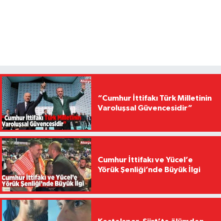
“Cumhur İttifakı Türk Milletinin
Varoluşsal Güvencesidir”
Cumhur İttifakı ve Yücel’e
Yörük Şenliği’nde Büyük İlgi