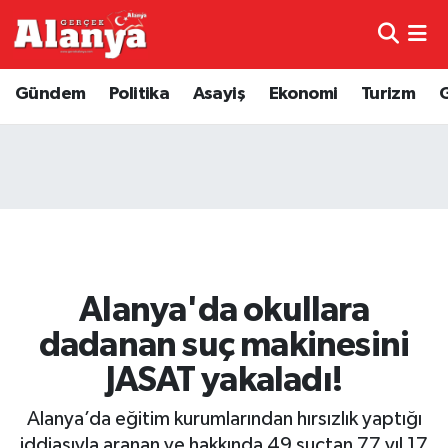
E-Gazete
Hava Durumu
Gündem
Politika
Asayiş
Ekonomi
Turizm
Genel
Trafik Durumu
Bilim
Süper Lig Puan Durumu ve Fikstür
Bilim ve Teknoloji
Tüm Manşetler
Bölge
Son Dakika Haberleri
Alanya'da okullara
Diğer
Haber Arşivi
dadanan suç makinesini
JASAT yakaladı!
Dünya
Alanya’da eğitim kurumlarından hırsızlık yaptığı
Ekonomi
iddiasıyla aranan ve hakkında 49 suçtan 77 yıl 17