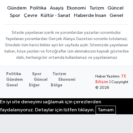
Gündem
Politika
Asayiş
Ekonomi
Turizm
Güncel
Spor
Çevre
Kültür - Sanat
Haberde İnsan
Genel
Sitede yayınlanan içerik ve yorumlardan yazarları sorumludur.
Yayınlanan yorumlardan Gerçek Alanya Gazetesi sorumlu tutulamaz.
Sitedeki tüm harici linkler ayrı bir sayfada açılır. Sitemizde yayınlanan
haber, köşe yazıları ve fotoğraflar izin alınmaksızın kaynak gösterilse
dahi, herhangi bir ortamda kullanılamaz ve yayınlanamaz
Politika
Spor
Turizm
Haber Yazılımı:
TE
Gündem
Güncel
Ekonomi
Bilişim
| Copyright
Genel
Diğer
Bölge
© 2026
En iyi site deneyimi sağlamak için çerezlerden
faydalanıyoruz. Detaylar için lütfen tıklayın.
Tamam