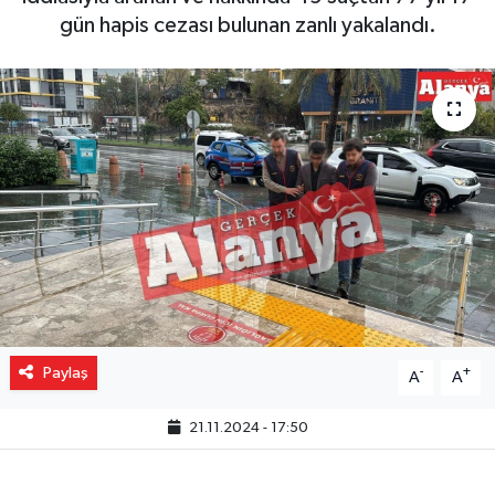
gün hapis cezası bulunan zanlı yakalandı.
Gizlilik İlkeleri - Privacy Policy
Güncel
Gündem
Politika
Spor
Turizm
Paylaş
-
+
A
A
21.11.2024 - 17:50