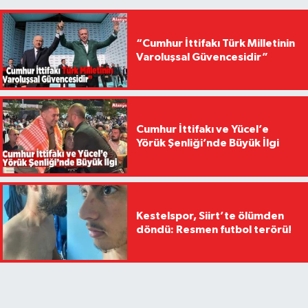
“Cumhur İttifakı Türk Milletinin
Varoluşsal Güvencesidir”
Cumhur İttifakı ve Yücel’e
Yörük Şenliği’nde Büyük İlgi
Kestelspor, Siirt’te ölümden
döndü: Resmen futbol terörü!