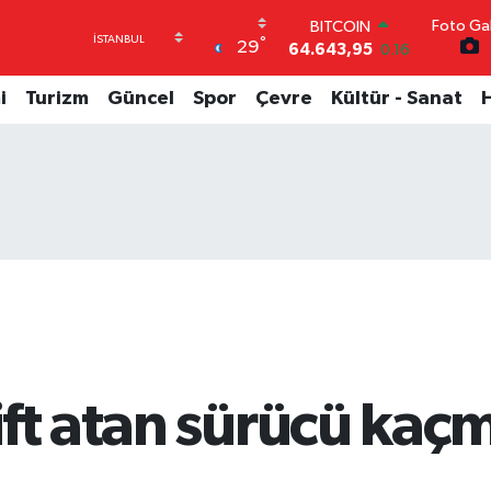
64.643,95
0.16
Foto Gal
DOLAR
°
29
47,6006
0.06
EURO
i
Turizm
Güncel
Spor
Çevre
Kültür - Sanat
55,0250
0.02
STERLİN
64,2398
0.2
GRAM ALTIN
6500.87
0.12
BİST100
13.799
70
ft atan sürücü kaç