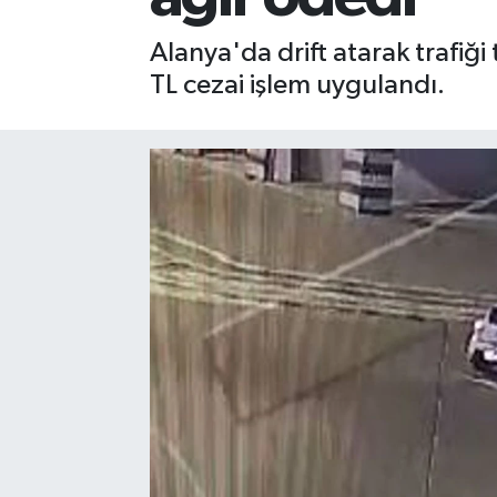
Gizlilik İlkeleri - Privacy Policy
Alanya'da drift atarak trafiğ
TL cezai işlem uygulandı.
Güncel
Gündem
Politika
Spor
Turizm