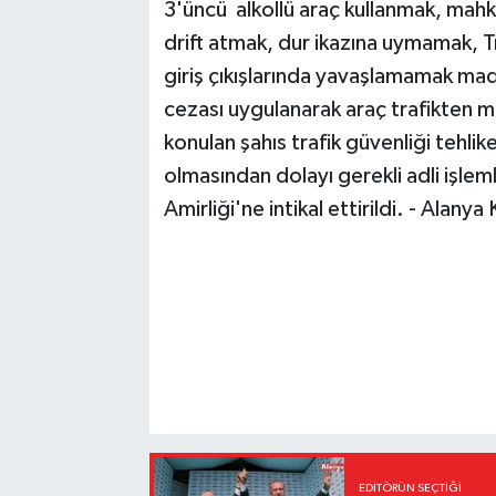
3'üncü alkollü araç kullanmak, mahk
drift atmak, dur ikazına uymamak, Tra
giriş çıkışlarında yavaşlamamak mad
cezası uygulanarak araç trafikten men
konulan şahıs trafik güvenliği tehli
olmasından dolayı gerekli adli işle
Amirliği'ne intikal ettirildi. - Alan
EDITÖRÜN SEÇTIĞI