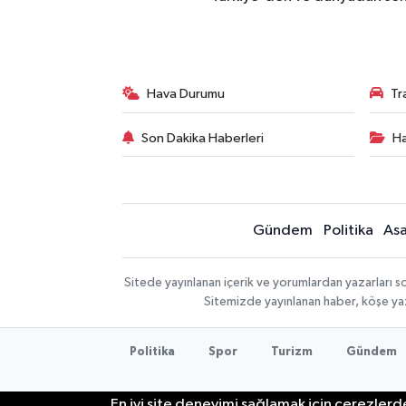
Hava Durumu
Tr
Son Dakika Haberleri
Ha
Gündem
Politika
Asa
Sitede yayınlanan içerik ve yorumlardan yazarları so
Sitemizde yayınlanan haber, köşe yaz
Politika
Spor
Turizm
Gündem
En iyi site deneyimi sağlamak için çerezlerde