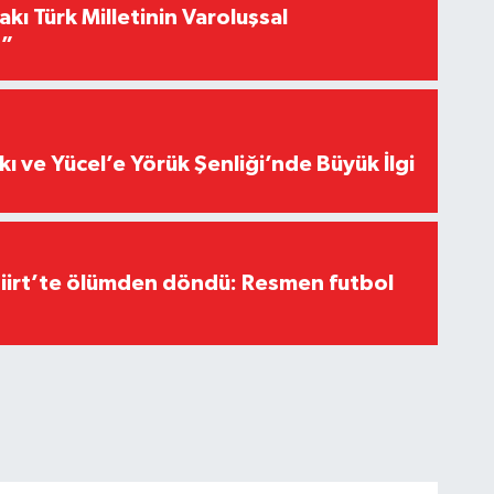
akı Türk Milletinin Varoluşsal
r”
kı ve Yücel’e Yörük Şenliği’nde Büyük İlgi
Siirt’te ölümden döndü: Resmen futbol