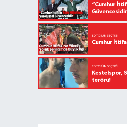
“Cumhur İttif
Güvencesidi
EDITÖRÜN SEÇTIĞI
Cumhur İttifa
EDITÖRÜN SEÇTIĞI
Kestelspor, 
terörü!