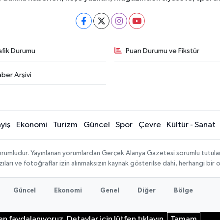
afik Durumu
Puan Durumu ve Fikstür
ber Arşivi
yiş
Ekonomi
Turizm
Güncel
Spor
Çevre
Kültür - Sanat
rumludur. Yayınlanan yorumlardan Gerçek Alanya Gazetesi sorumlu tutulamaz.
ıları ve fotoğraflar izin alınmaksızın kaynak gösterilse dahi, herhangi bir
Güncel
Ekonomi
Genel
Diğer
Bölge
n faydalanıyoruz. Detaylar için lütfen tıklayın.
Tamam