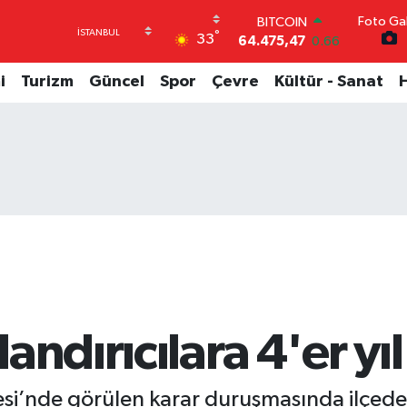
64.475,47
0.66
Foto Gal
DOLAR
°
33
47,5986
0.06
EURO
i
Turizm
Güncel
Spor
Çevre
Kültür - Sanat
55,0700
0.1
STERLİN
64,2438
0.21
GRAM ALTIN
6518.23
0.39
BİST100
13.703
0
andırıcılara 4'er yı
’nde görülen karar duruşmasında ilçede bir