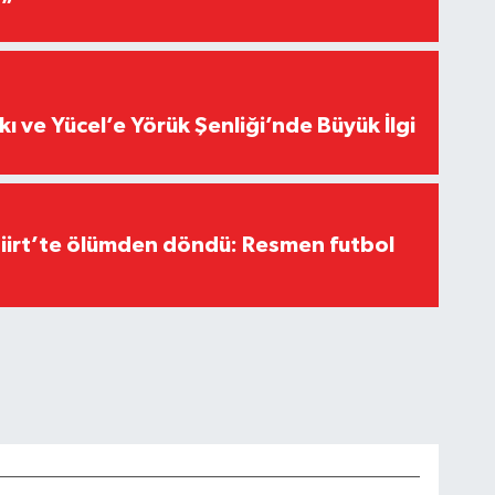
r”
kı ve Yücel’e Yörük Şenliği’nde Büyük İlgi
Siirt’te ölümden döndü: Resmen futbol