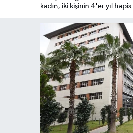
kadın, iki kişinin 4'er yıl hap
Gizlilik İlkeleri - Privacy Policy
Güncel
Gündem
Politika
Spor
Turizm