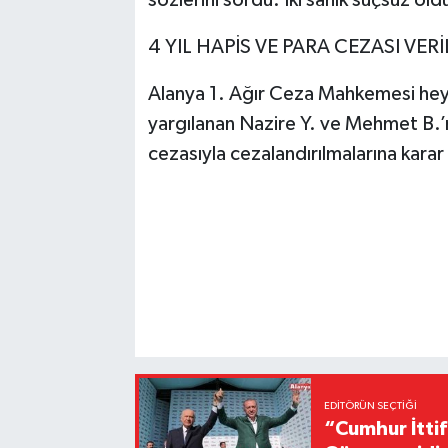
4 YIL HAPİS VE PARA CEZASI VERİ
Alanya 1. Ağır Ceza Mahkemesi heyet
yargılanan Nazire Y. ve Mehmet B.’ni
cezasıyla cezalandırılmalarına karar
EDITÖRÜN SEÇTIĞI
“Cumhur İttif