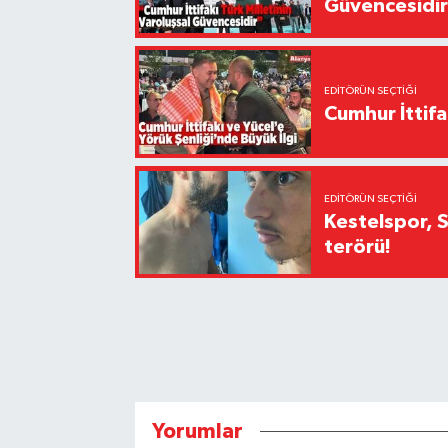
Güvencesidi
EDITÖRÜN SEÇTIĞI
Cumhur İttifa
EDITÖRÜN SEÇTIĞI
Kestelspor, 
terörü!
Yorumlar