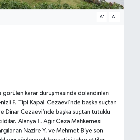
-
+
A
A
 görülen karar duruşmasında dolandırılan
nizli F. Tipi Kapalı Cezaevi’nde başka suçtan
 ve Dinar Cezaevi’nde başka suçtan tutuklu
dılar. Alanya 1. Ağır Ceza Mahkemesi
yargılanan Nazire Y. ve Mehmet B’ye son
uklarını söyleyerek beraatini talep ettiler.