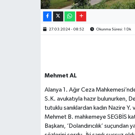
27.03.2024 - 08:52
Okunma Süresi: 1 Dk
Mehmet AL
Alanya 1. Ağır Ceza Mahkemesi’nde
S.K. avukatıyla hazır bulunurken, De
tutuklu sanıklardan kadın Nazire Y.
Mehmet B. mahkemeye SEGBİS katıl
Başkanı, ‘Dolandırıcılık’ suçundan 
sözlerini sordu. İki sanık suçsuz old