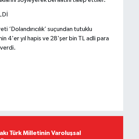
LDİ
i ‘Dolandırıcılık’ suçundan tutuklu
n 4'er yıl hapis ve 28'şer bin TL adli para
 verdi.
akı Türk Milletinin Varoluşsal