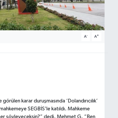
-
+
A
A
görülen karar duruşmasında ‘Dolandırıcılık’
 mahkemeye SEGBİS'le katıldı. Mahkeme
eler söyleyeceksin?” dedi. Mehmet G. “Ben