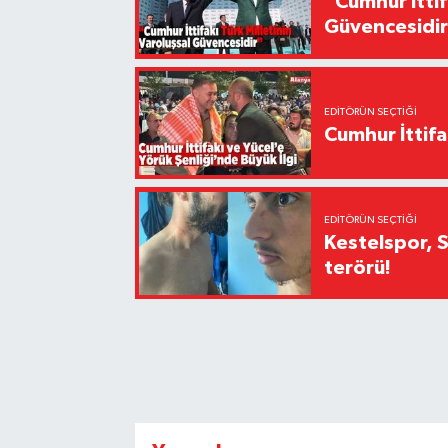
“Cumhur İttif
Güvencesidi
EDITÖRÜN SEÇTIĞI
Cumhur İttifa
EDITÖRÜN SEÇTIĞI
Kestelspor, 
terörü!