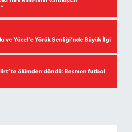
akı Türk Milletinin Varoluşsal
r”
kı ve Yücel’e Yörük Şenliği’nde Büyük İlgi
Siirt’te ölümden döndü: Resmen futbol