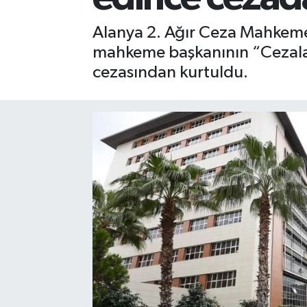
Gizlilik İlkeleri - Privacy Policy
Alanya 2. Ağır Ceza Mahkeme
mahkeme başkanının “Cezaland
Güncel
cezasından kurtuldu.
Gündem
Politika
Spor
Turizm