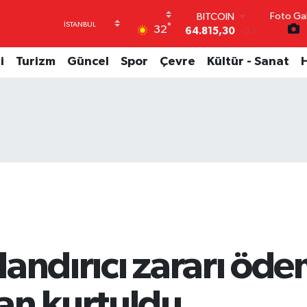
64.815,30
-0.1
Foto Gal
DOLAR
°
32
47,7436
0.18
EURO
i
Turizm
Güncel
Spor
Çevre
Kültür - Sanat
55,2510
0.32
STERLİN
64,4811
0.38
GRAM ALTIN
6660.55
0
BİST100
13.779
-14
andırıcı zararı öde
an kurtuldu