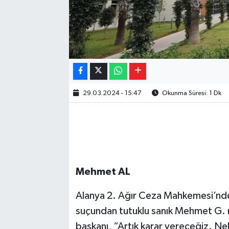
29.03.2024 - 15:47
Okunma Süresi: 1 Dk
Mehmet AL
Alanya 2. Ağır Ceza Mahkemesi’nde 
suçundan tutuklu sanık Mehmet G.
başkanı, “Artık karar vereceğiz. N