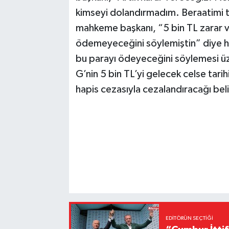
kimseyi dolandırmadım. Beraatimi 
mahkeme başkanı, “5 bin TL zarar 
ödemeyeceğini söylemiştin” diye ha
bu parayı ödeyeceğini söylemesi ü
G’nin 5 bin TL’yi gelecek celse tar
hapis cezasıyla cezalandıracağı belir
EDITÖRÜN SEÇTIĞI