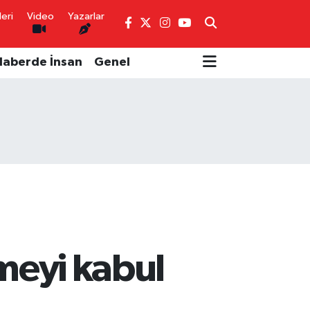
eri
Video
Yazarlar
Haberde İnsan
Genel
meyi kabul