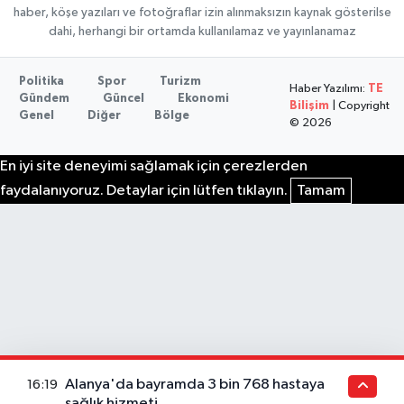
haber, köşe yazıları ve fotoğraflar izin alınmaksızın kaynak gösterilse
dahi, herhangi bir ortamda kullanılamaz ve yayınlanamaz
Politika
Spor
Turizm
Haber Yazılımı:
TE
Gündem
Güncel
Ekonomi
Bilişim
| Copyright
Genel
Diğer
Bölge
© 2026
En iyi site deneyimi sağlamak için çerezlerden
faydalanıyoruz. Detaylar için lütfen tıklayın.
Tamam
Alanya'da bayramda 3 bin 768 hastaya
16:19
sağlık hizmeti