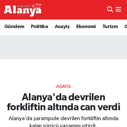
E-Gazete
Hava Durumu
Gündem
Politika
Asayiş
Ekonomi
Turizm
Genel
Trafik Durumu
Bilim
Süper Lig Puan Durumu ve Fikstür
Bilim ve Teknoloji
Tüm Manşetler
Bölge
Son Dakika Haberleri
ASAYIŞ
Diğer
Haber Arşivi
Alanya'da devrilen
forkliftin altında can verdi
Dünya
Alanya’da şarampole devrilen forkliftin altında
Ekonomi
kalan sürücü yaşamını yitirdi.