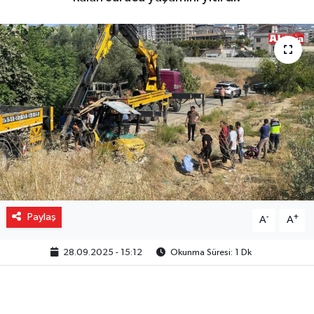
Gizlilik İlkeleri - Privacy Policy
Güncel
Gündem
Politika
Spor
Turizm
Paylaş
-
+
A
A
28.09.2025 - 15:12
Okunma Süresi: 1 Dk