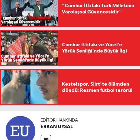
“Cumhur İttifakı Türk Milletinin
Varoluşsal Güvencesidir”
Cumhur İttifakı ve Yücel’e
Yörük Şenliği’nde Büyük İlgi
Kestelspor, Siirt’te ölümden
döndü: Resmen futbol terörü!
EDITÖR HAKKINDA
ERKAN UYSAL