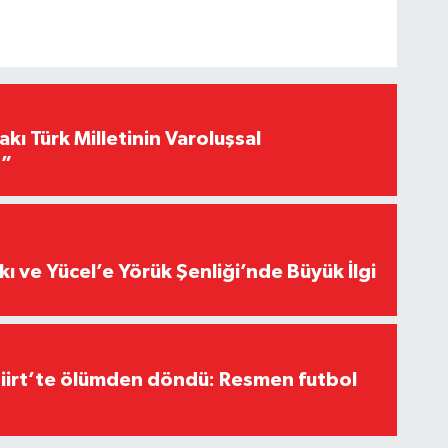
akı Türk Milletinin Varoluşsal
r”
kı ve Yücel’e Yörük Şenliği’nde Büyük İlgi
Siirt’te ölümden döndü: Resmen futbol