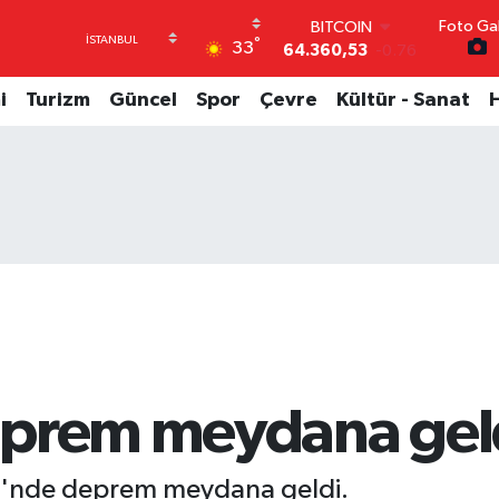
Foto Gal
BITCOIN
°
33
64.360,53
-0.76
DOLAR
47,7069
0.17
i
Turizm
Güncel
Spor
Çevre
Kültür - Sanat
EURO
55,0265
0.01
STERLİN
64,1897
0.02
GRAM ALTIN
6574.81
1.44
BİST100
13.887
64
eprem meydana gel
i'nde deprem meydana geldi.