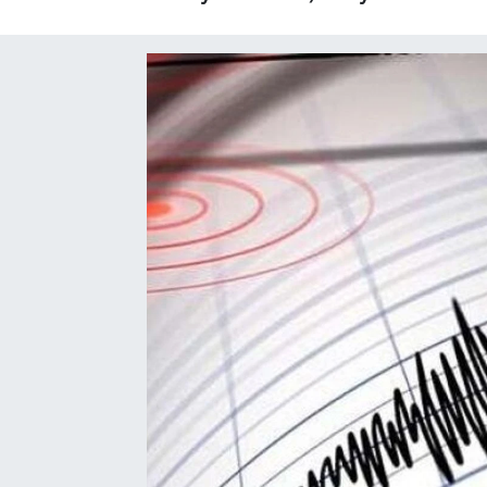
Gizlilik İlkeleri - Privacy Policy
Güncel
Gündem
Politika
Spor
Turizm