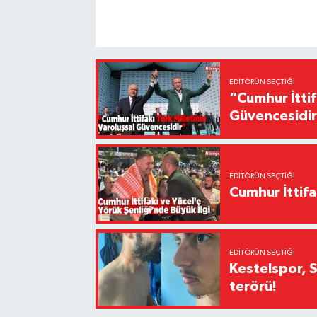
EDITÖRÜN SEÇTIĞI
“Cumhur İttif
Güvencesidi
EDITÖRÜN SEÇTIĞI
Cumhur İttifa
EDITÖRÜN SEÇTIĞI
Kestelspor, 
terörü!