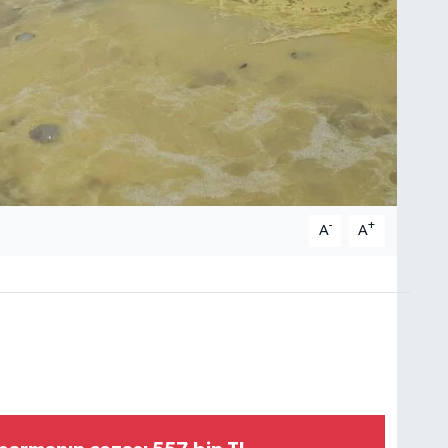
-
+
A
A