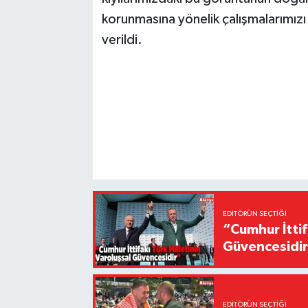
korunmasına yönelik çalışmalarımızı 
verildi.
EDITÖRÜN SEÇTIĞI
“Cumhur İttif
Güvencesidi
EDITÖRÜN SEÇTIĞI