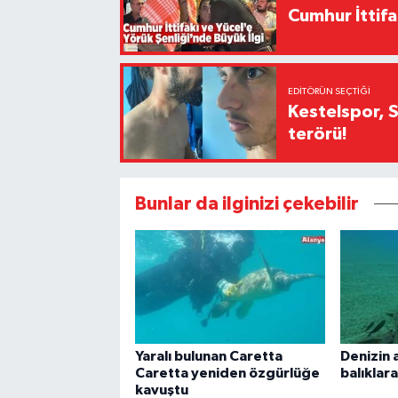
Cumhur İttifa
EDITÖRÜN SEÇTIĞI
Kestelspor, 
terörü!
Bunlar da ilginizi çekebilir
Yaralı bulunan Caretta
Denizin 
Caretta yeniden özgürlüğe
balıklar
kavuştu