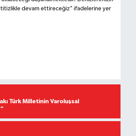
titizlikle devam ettireceğiz" ifadelerine yer
akı Türk Milletinin Varoluşsal
r”