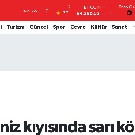
Foto Gal
DOLAR
°
32
47,7069
0.17
EURO
55,0265
0.01
i
Turizm
Güncel
Spor
Çevre
Kültür - Sanat
STERLİN
64,1897
0.02
GRAM ALTIN
6618.49
2.12
BİST100
13.887
64
BITCOIN
64.360,53
-0.76
iz kıyısında sarı k