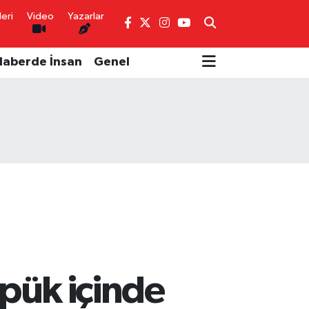
eri
Video
Yazarlar
Haberde İnsan
Genel
öpük içinde