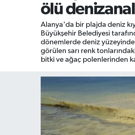
ölü denizanal
Gizlilik İlkeleri - Privacy Policy
Alanya'da bir plajda deniz kı
Güncel
Büyükşehir Belediyesi tarafın
dönemlerde deniz yüzeyinde ak
Gündem
görülen sarı renk tonlarındak
Politika
bitki ve ağaç polenlerinden 
Spor
Turizm