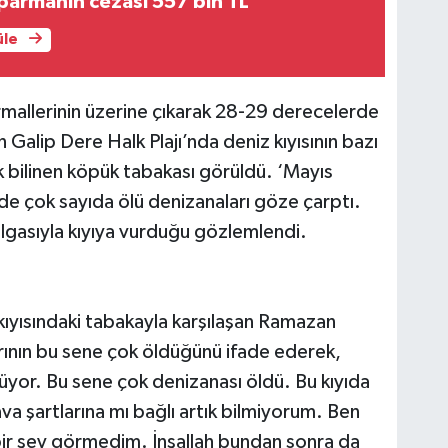
oparmanın cezası 557 bin TL
üle
rmallerinin üzerine çıkarak 28-29 derecelerde
 Galip Dere Halk Plajı’nda deniz kıyısının bazı
 bilinen köpük tabakası görüldü. ‘Mayıs
de çok sayıda ölü denizanaları göze çarptı.
algasıyla kıyıya vurduğu gözlemlendi.
kıyısındaki tabakayla karşılaşan Ramazan
rının bu sene çok öldüğünü ifade ederek,
yor. Bu sene çok denizanası öldü. Bu kıyıda
 şartlarına mı bağlı artık bilmiyorum. Ben
e bir şey görmedim. İnşallah bundan sonra da