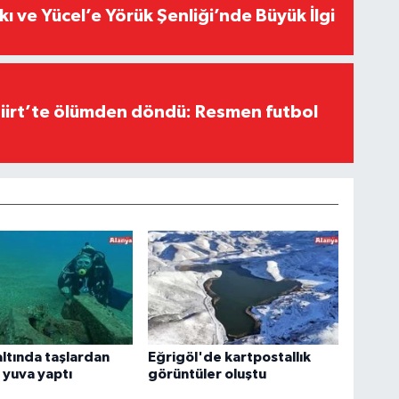
kı ve Yücel’e Yörük Şenliği’nde Büyük İlgi
Siirt’te ölümden döndü: Resmen futbol
altında taşlardan
Eğrigöl'de kartpostallık
a yuva yaptı
görüntüler oluştu