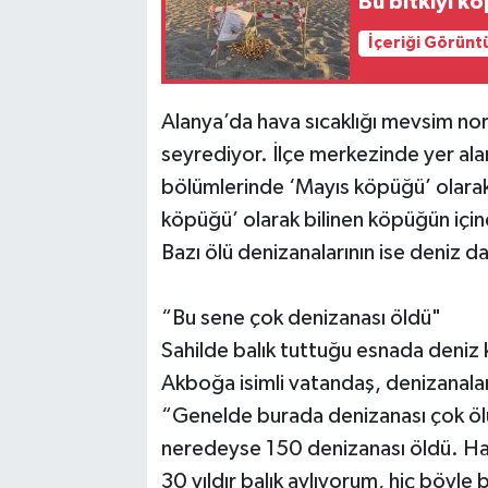
Bu bitkiyi k
İçeriği Görünt
Alanya’da hava sıcaklığı mevsim no
seyrediyor. İlçe merkezinde yer alan
bölümlerinde ‘Mayıs köpüğü’ olarak
köpüğü’ olarak bilinen köpüğün için
Bazı ölü denizanalarının ise deniz d
“Bu sene çok denizanası öldü"
Sahilde balık tuttuğu esnada deniz 
Akboğa isimli vatandaş, denizanala
“Genelde burada denizanası çok ölü
neredeyse 150 denizanası öldü. Hava
30 yıldır balık avlıyorum, hiç böyl