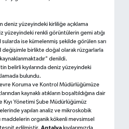
 deniz yüzeyindeki kirliliğe açıklama
z yüzeyindeki renkli görüntülerin gemi atığı
l sularda ise kümelenmiş şekilde görülen sarı
değişimle birlikte doğal olarak rüzgarlarla
 kaynaklanmaktadır" denildi.
n belirli kıyılarında deniz yüzeyindeki
çıklamada bulundu.
 Çevre Koruma ve Kontrol Müdürlüğümüze
rından kaynaklı atıkların boşaltıldığına dair
 ve Kıyı Yönetimi Şube Müdürlüğümüz
elerinde yapılan analiz ve mikroskobik
u maddelerin organik kökenli mevsimsel
espit edilmiştir.
Antalya
kıyılarımızda,