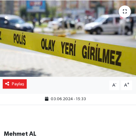
Gizlilik İlkeleri - Privacy Policy
Güncel
Gündem
Politika
Spor
Paylaş
-
+
A
A
Turizm
03.06.2024 - 15:33
Mehmet AL