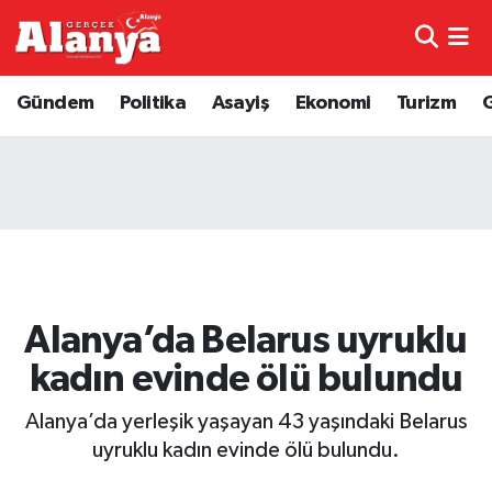
E-Gazete
Hava Durumu
Gündem
Politika
Asayiş
Ekonomi
Turizm
Genel
Trafik Durumu
Bilim
Süper Lig Puan Durumu ve Fikstür
Bilim ve Teknoloji
Tüm Manşetler
Bölge
Son Dakika Haberleri
Alanya’da Belarus uyruklu
Diğer
Haber Arşivi
kadın evinde ölü bulundu
Dünya
Alanya’da yerleşik yaşayan 43 yaşındaki Belarus
uyruklu kadın evinde ölü bulundu.
Ekonomi