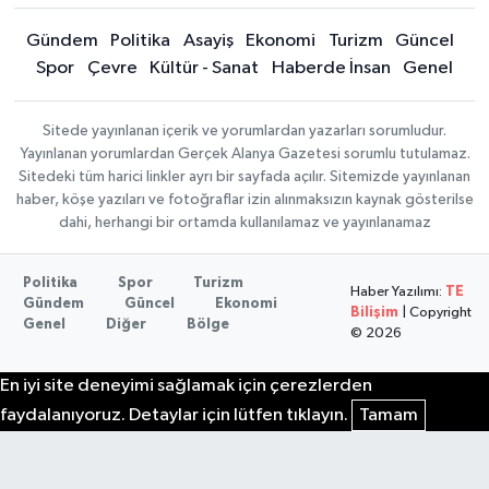
Gündem
Politika
Asayiş
Ekonomi
Turizm
Güncel
Spor
Çevre
Kültür - Sanat
Haberde İnsan
Genel
Sitede yayınlanan içerik ve yorumlardan yazarları sorumludur.
Yayınlanan yorumlardan Gerçek Alanya Gazetesi sorumlu tutulamaz.
Sitedeki tüm harici linkler ayrı bir sayfada açılır. Sitemizde yayınlanan
haber, köşe yazıları ve fotoğraflar izin alınmaksızın kaynak gösterilse
dahi, herhangi bir ortamda kullanılamaz ve yayınlanamaz
Politika
Spor
Turizm
Haber Yazılımı:
TE
Gündem
Güncel
Ekonomi
Bilişim
| Copyright
Genel
Diğer
Bölge
© 2026
En iyi site deneyimi sağlamak için çerezlerden
faydalanıyoruz. Detaylar için lütfen tıklayın.
Tamam