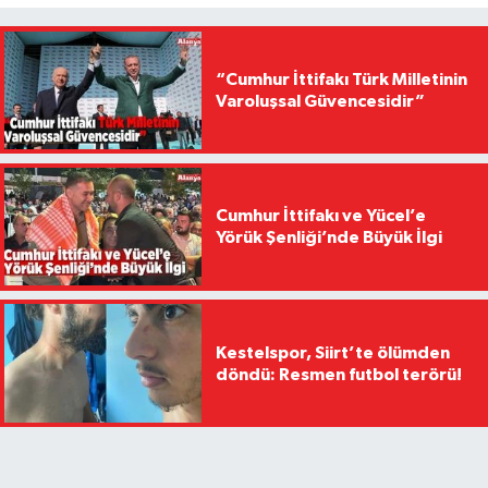
“Cumhur İttifakı Türk Milletinin
Varoluşsal Güvencesidir”
Cumhur İttifakı ve Yücel’e
Yörük Şenliği’nde Büyük İlgi
Kestelspor, Siirt’te ölümden
döndü: Resmen futbol terörü!