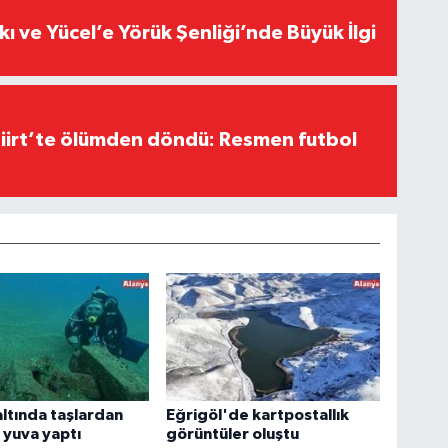
kı ve Yücel’e Yörük Şenliği’nde Büyük İlgi
Siirt’te ölümden döndü: Resmen futbol
altında taşlardan
Eğrigöl'de kartpostallık
a yuva yaptı
görüntüler oluştu