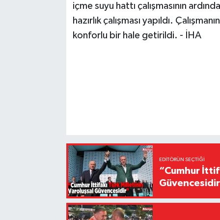
içme suyu hattı çalışmasının ardınd
hazırlık çalışması yapıldı. Çalışmanı
konforlu bir hale getirildi. - İHA
EDITÖRÜN SEÇTIĞI
“Cumhur İttif
Güvencesidi