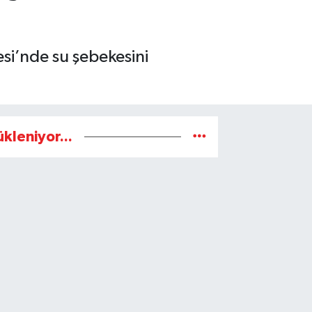
si’nde su şebekesini
ükleniyor...