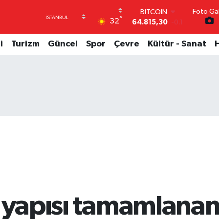
64.815,30
-0.1
Foto Gal
DOLAR
°
32
47,7436
0.18
EURO
i
Turizm
Güncel
Spor
Çevre
Kültür - Sanat
55,2510
0.32
STERLİN
64,4811
0.38
GRAM ALTIN
6660.55
0
BİST100
13.779
-14
 yapısı tamamlanan