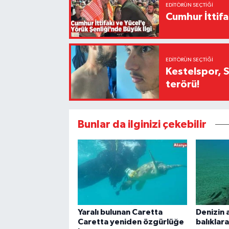
EDITÖRÜN SEÇTIĞI
Cumhur İttifa
EDITÖRÜN SEÇTIĞI
Kestelspor, 
terörü!
Bunlar da ilginizi çekebilir
Yaralı bulunan Caretta
Denizin 
Caretta yeniden özgürlüğe
balıklar