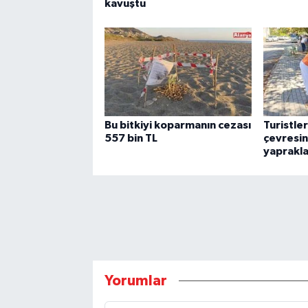
kavuştu
Bu bitkiyi koparmanın cezası
Turistle
557 bin TL
çevresin
yaprakla
Yorumlar