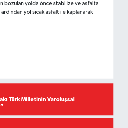
an bozulan yolda önce stabilize ve asfalta
n ardından yol sıcak asfalt ile kaplanarak
akı Türk Milletinin Varoluşsal
r”