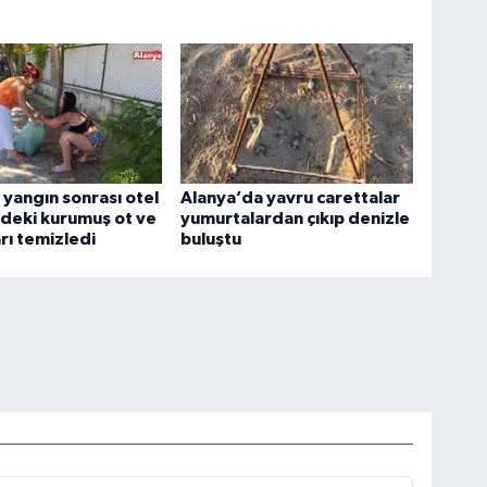
r yangın sonrası otel
Alanya’da yavru carettalar
deki kurumuş ot ve
yumurtalardan çıkıp denizle
rı temizledi
buluştu