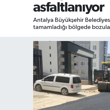
asfaltlanıyor
Gizlilik İlkeleri - Privacy Policy
Antalya Büyükşehir Belediyes
Güncel
tamamladığı bölgede bozulan y
Gündem
Politika
Spor
Turizm