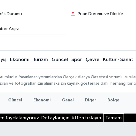
afik Durumu
Puan Durumu ve Fikstür
ber Arşivi
yiş
Ekonomi
Turizm
Güncel
Spor
Çevre
Kültür - Sanat
rumludur. Yayınlanan yorumlardan Gerçek Alanya Gazetesi sorumlu tutulamaz.
ıları ve fotoğraflar izin alınmaksızın kaynak gösterilse dahi, herhangi bir
Güncel
Ekonomi
Genel
Diğer
Bölge
n faydalanıyoruz. Detaylar için lütfen tıklayın.
Tamam