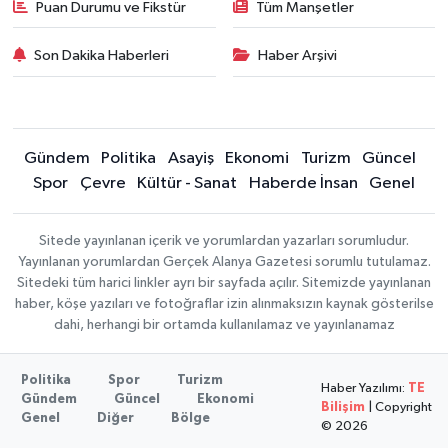
Puan Durumu ve Fikstür
Tüm Manşetler
Son Dakika Haberleri
Haber Arşivi
Gündem
Politika
Asayiş
Ekonomi
Turizm
Güncel
Spor
Çevre
Kültür - Sanat
Haberde İnsan
Genel
Sitede yayınlanan içerik ve yorumlardan yazarları sorumludur.
Yayınlanan yorumlardan Gerçek Alanya Gazetesi sorumlu tutulamaz.
Sitedeki tüm harici linkler ayrı bir sayfada açılır. Sitemizde yayınlanan
haber, köşe yazıları ve fotoğraflar izin alınmaksızın kaynak gösterilse
dahi, herhangi bir ortamda kullanılamaz ve yayınlanamaz
Politika
Spor
Turizm
Haber Yazılımı:
TE
Gündem
Güncel
Ekonomi
Bilişim
| Copyright
Genel
Diğer
Bölge
© 2026