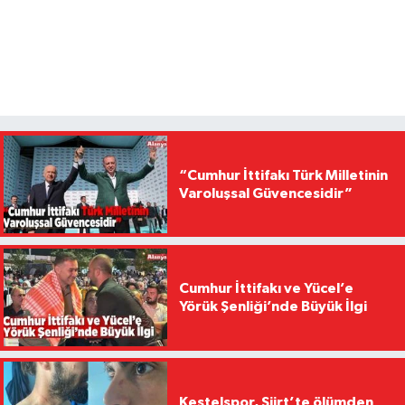
“Cumhur İttifakı Türk Milletinin
Varoluşsal Güvencesidir”
Cumhur İttifakı ve Yücel’e
Yörük Şenliği’nde Büyük İlgi
Kestelspor, Siirt’te ölümden