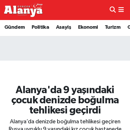
E-Gazete
Hava Durumu
Gündem
Politika
Asayiş
Ekonomi
Turizm
Genel
Trafik Durumu
Bilim
Süper Lig Puan Durumu ve Fikstür
Bilim ve Teknoloji
Tüm Manşetler
Bölge
Son Dakika Haberleri
Alanya'da 9 yaşındaki
Diğer
Haber Arşivi
çocuk denizde boğulma
tehlikesi geçirdi
Dünya
Alanya’da denizde boğulma tehlikesi geçiren
Ekonomi
Rusya uyruklu 9 yaşındaki kız çocuk hastanede