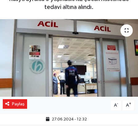
tedavi altına alındı.
Gizlilik İlkeleri - Privacy Policy
Güncel
Gündem
Politika
Spor
Turizm
Paylaş
-
+
A
A
27.06.2024 - 12:32