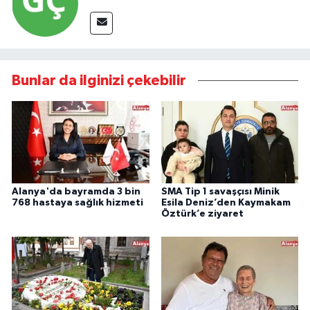
Bunlar da ilginizi çekebilir
Alanya'da bayramda 3 bin
SMA Tip 1 savaşçısı Minik
768 hastaya sağlık hizmeti
Esila Deniz’den Kaymakam
Öztürk’e ziyaret