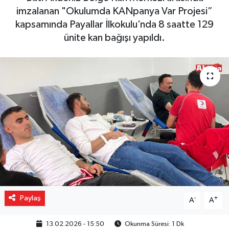
imzalanan "Okulumda KANpanya Var Projesi”
Gizlilik İlkeleri - Privacy Policy
kapsamında Payallar İlkokulu’nda 8 saatte 129
ünite kan bağışı yapıldı.
Güncel
Gündem
Politika
Spor
Turizm
Paylaş
-
+
A
A
13.02.2026 - 15:50
Okunma Süresi: 1 Dk