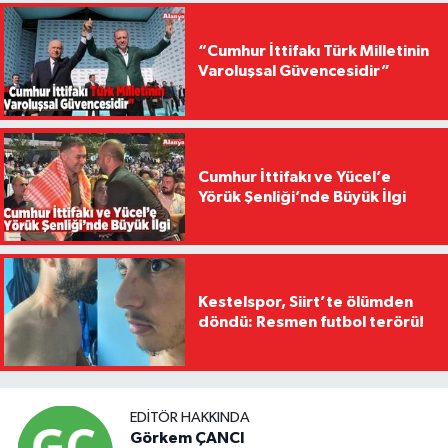
“Cumhur İttifakı Türk Milletinin
Varoluşsal Güvencesidir”
Cumhur İttifakı ve Yücel’e
Yörük Şenliği’nde Büyük İlgi
Kestelspor, Siirt’te ölümden
döndü: Resmen futbol terörü!
EDITÖR HAKKINDA
Görkem ÇANCI