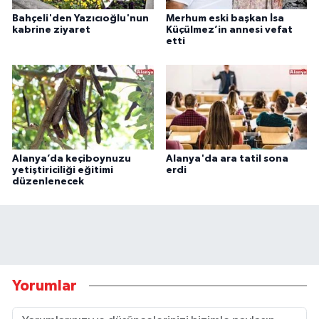
Bahçeli'den Yazıcıoğlu'nun
Merhum eski başkan İsa
kabrine ziyaret
Küçülmez’in annesi vefat
etti
Alanya’da keçiboynuzu
Alanya'da ara tatil sona
yetiştiriciliği eğitimi
erdi
düzenlenecek
Yorumlar