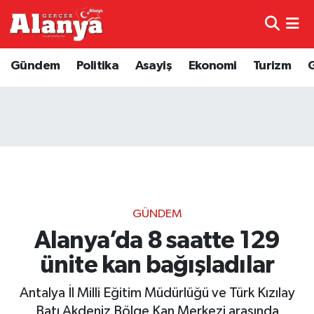
E-Gazete
Hava Durumu
Gündem
Politika
Asayiş
Ekonomi
Turizm
Genel
Trafik Durumu
Bilim
Süper Lig Puan Durumu ve Fikstür
Bilim ve Teknoloji
Tüm Manşetler
Bölge
Son Dakika Haberleri
GÜNDEM
Diğer
Haber Arşivi
Alanya’da 8 saatte 129
ünite kan bağışladılar
Dünya
Antalya İl Milli Eğitim Müdürlüğü ve Türk Kızılay
Ekonomi
Batı Akdeniz Bölge Kan Merkezi arasında