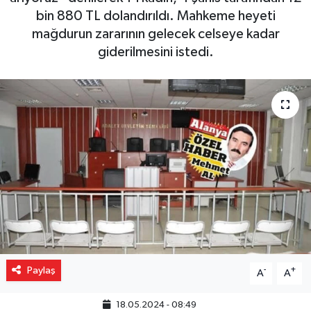
bin 880 TL dolandırıldı. Mahkeme heyeti
Gizlilik İlkeleri - Privacy Policy
mağdurun zararının gelecek celseye kadar
giderilmesini istedi.
Güncel
Gündem
Politika
Spor
Turizm
Paylaş
-
+
A
A
18.05.2024 - 08:49