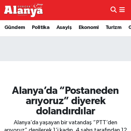
E-Gazete
Hava Durumu
Gündem
Politika
Asayiş
Ekonomi
Turizm
Genel
Trafik Durumu
Bilim
Süper Lig Puan Durumu ve Fikstür
Bilim ve Teknoloji
Tüm Manşetler
Bölge
Son Dakika Haberleri
Alanya’da “Postaneden
Diğer
Haber Arşivi
arıyoruz” diyerek
dolandırdılar
Dünya
Alanya’da yaşayan bir vatandaş “PTT’den
Ekonomi
arıyoruz” denilerek 1’i kadın, 4 şahıs tarafından 12