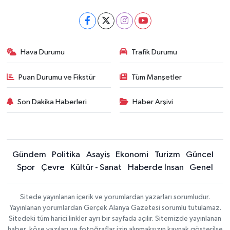
Hava Durumu
Trafik Durumu
Puan Durumu ve Fikstür
Tüm Manşetler
Son Dakika Haberleri
Haber Arşivi
Gündem
Politika
Asayiş
Ekonomi
Turizm
Güncel
Spor
Çevre
Kültür - Sanat
Haberde İnsan
Genel
Sitede yayınlanan içerik ve yorumlardan yazarları sorumludur.
Yayınlanan yorumlardan Gerçek Alanya Gazetesi sorumlu tutulamaz.
Sitedeki tüm harici linkler ayrı bir sayfada açılır. Sitemizde yayınlanan
haber, köşe yazıları ve fotoğraflar izin alınmaksızın kaynak gösterilse