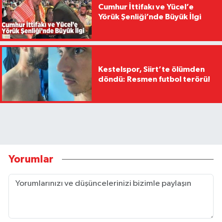
Cumhur İttifakı ve Yücel’e
Yörük Şenliği’nde Büyük İlgi
Kestelspor, Siirt’te ölümden
döndü: Resmen futbol terörü!
Yorumlar