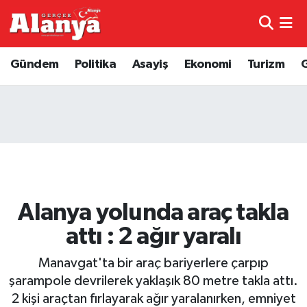
E-Gazete
Hava Durumu
Gündem
Politika
Asayiş
Ekonomi
Turizm
Genel
Trafik Durumu
Bilim
Süper Lig Puan Durumu ve Fikstür
Bilim ve Teknoloji
Tüm Manşetler
Bölge
Son Dakika Haberleri
Alanya yolunda araç takla
Diğer
Haber Arşivi
attı : 2 ağır yaralı
Dünya
Manavgat'ta bir araç bariyerlere çarpıp
şarampole devrilerek yaklaşık 80 metre takla attı.
Ekonomi
2 kişi araçtan fırlayarak ağır yaralanırken, emniyet