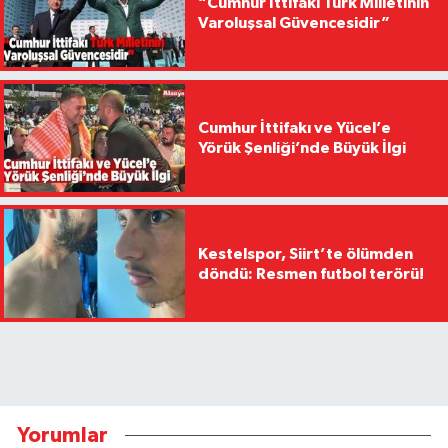
“Cumhur İttifakı Türk Milletinin
Varoluşsal Güvencesidir”
Cumhur İttifakı ve Yücel’e
Yörük Şenliği’nde Büyük İlgi
Kestelspor, Siirt’te ölümden
döndü: Resmen futbol terörü!
Yorumlar