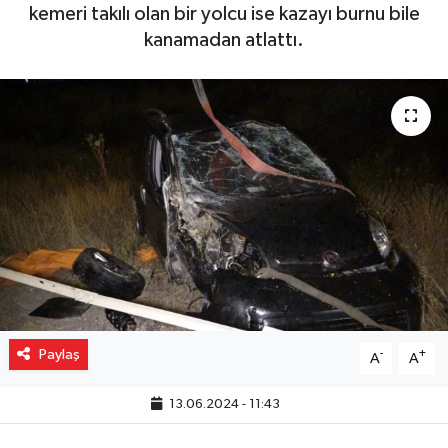
kemeri takılı olan bir yolcu ise kazayı burnu bile
Gizlilik İlkeleri - Privacy Policy
kanamadan atlattı.
Güncel
Gündem
Politika
Spor
Turizm
Paylaş
-
+
A
A
13.06.2024 - 11:43