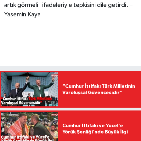
artık görmeli" ifadeleriyle tepkisini dile getirdi. –
Yasemin Kaya
“Cumhur İttifakı Türk Milletinin
Varoluşsal Güvencesidir”
Cumhur İttifakı ve Yücel’e
Yörük Şenliği’nde Büyük İlgi