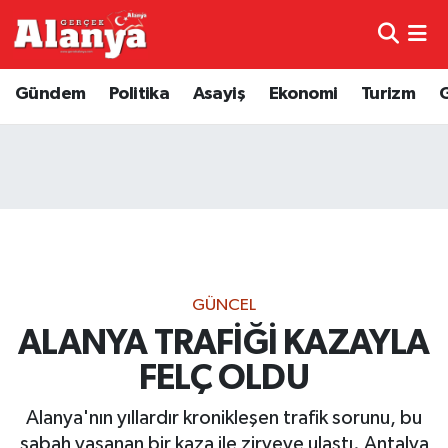
E-Gazete
Hava Durumu
Gündem
Politika
Asayiş
Ekonomi
Turizm
Genel
Trafik Durumu
Bilim
Süper Lig Puan Durumu ve Fikstür
Bilim ve Teknoloji
Tüm Manşetler
Bölge
Son Dakika Haberleri
GÜNCEL
Diğer
Haber Arşivi
ALANYA TRAFİĞİ KAZAYLA
FELÇ OLDU
Dünya
Alanya'nın yıllardır kronikleşen trafik sorunu, bu
Ekonomi
sabah yaşanan bir kaza ile zirveye ulaştı. Antalya