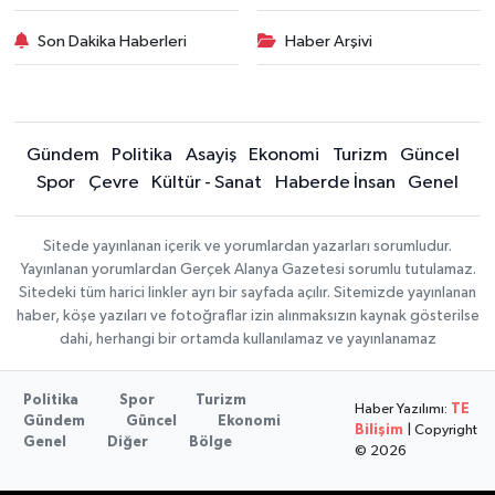
Son Dakika Haberleri
Haber Arşivi
Gündem
Politika
Asayiş
Ekonomi
Turizm
Güncel
Spor
Çevre
Kültür - Sanat
Haberde İnsan
Genel
Sitede yayınlanan içerik ve yorumlardan yazarları sorumludur.
Yayınlanan yorumlardan Gerçek Alanya Gazetesi sorumlu tutulamaz.
Sitedeki tüm harici linkler ayrı bir sayfada açılır. Sitemizde yayınlanan
haber, köşe yazıları ve fotoğraflar izin alınmaksızın kaynak gösterilse
dahi, herhangi bir ortamda kullanılamaz ve yayınlanamaz
Politika
Spor
Turizm
Haber Yazılımı:
TE
Gündem
Güncel
Ekonomi
Bilişim
| Copyright
Genel
Diğer
Bölge
© 2026