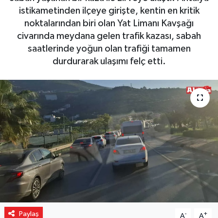
istikametinden ilçeye girişte, kentin en kritik
Gizlilik İlkeleri - Privacy Policy
noktalarından biri olan Yat Limanı Kavşağı
civarında meydana gelen trafik kazası, sabah
Güncel
saatlerinde yoğun olan trafiği tamamen
durdurarak ulaşımı felç etti.
Gündem
Politika
Spor
Turizm
Paylaş
-
+
A
A