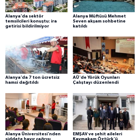
Alanya’da sektör
Alanya Müftüsü Mehmet
temsilcileri konuştu: ira
Seven akşam sohbetine
getirisi bildirilmiyor
katıldı
Alanya’da 7 ton ücretsiz
AÜ'de Yörük Oyunları
hamsi dağıtıldı
Çalıştayı düzenlendi
Alanya Üniversitesi’nden
EMŞAV ve şehit aileleri
şiddete hayır çağrısı
Kaymakam Öztürk'ü