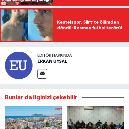
Kestelspor, Siirt’te ölümden
döndü: Resmen futbol terörü!
EDITÖR HAKKINDA
ERKAN UYSAL
Bunlar da ilginizi çekebilir