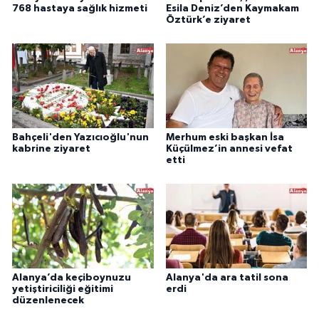
768 hastaya sağlık hizmeti
Esila Deniz’den Kaymakam
Öztürk’e ziyaret
Bahçeli'den Yazıcıoğlu'nun
Merhum eski başkan İsa
kabrine ziyaret
Küçülmez’in annesi vefat
etti
Alanya’da keçiboynuzu
Alanya'da ara tatil sona
yetiştiriciliği eğitimi
erdi
düzenlenecek