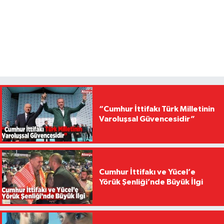
“Cumhur İttifakı Türk Milletinin
Varoluşsal Güvencesidir”
Cumhur İttifakı ve Yücel’e
Yörük Şenliği’nde Büyük İlgi