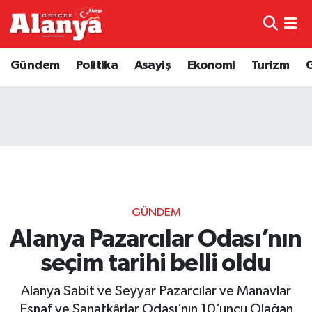
E-Gazete
Hava Durumu
Gündem
Politika
Asayiş
Ekonomi
Turizm
Genel
Trafik Durumu
Bilim
Süper Lig Puan Durumu ve Fikstür
Bilim ve Teknoloji
Tüm Manşetler
Bölge
Son Dakika Haberleri
GÜNDEM
Diğer
Haber Arşivi
Alanya Pazarcılar Odası’nın
seçim tarihi belli oldu
Dünya
Alanya Sabit ve Seyyar Pazarcılar ve Manavlar
Ekonomi
Esnaf ve Sanatkârlar Odası’nın 10’uncu Olağan