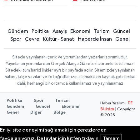
Gündem
Politika
Asayiş
Ekonomi
Turizm
Güncel
Spor
Çevre
Kültür - Sanat
Haberde İnsan
Genel
Sitede yayınlanan içerik ve yorumlardan yazarları sorumludur.
Yayınlanan yorumlardan Gerçek Alanya Gazetesi sorumlu tutulamaz.
Sitedeki tüm harici linkler ayrı bir sayfada açılır. Sitemizde yayınlanan
haber, köşe yazıları ve fotoğraflar izin alınmaksızın kaynak gösterilse
dahi, herhangi bir ortamda kullanılamaz ve yayınlanamaz
Politika
Spor
Turizm
Haber Yazılımı:
TE
Gündem
Güncel
Ekonomi
Bilişim
| Copyright
Genel
Diğer
Bölge
© 2026
En iyi site deneyimi sağlamak için çerezlerden
faydalanıyoruz. Detaylar için lütfen tıklayın.
Tamam