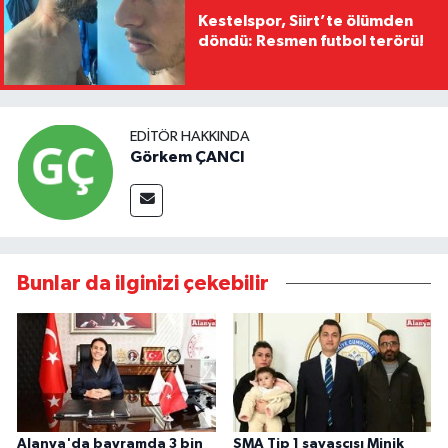
Kestelspor, Siirt’te ölümden
döndü: Resmen futbol terörü!
EDITÖR HAKKINDA
Görkem ÇANCI
Bunlar da ilginizi çekebilir
Alanya'da bayramda 3 bin
SMA Tip 1 savaşçısı Minik