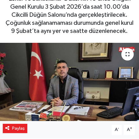
Genel Kurulu 3 Şubat 2026’da saat 10.00’da
Gizlilik İlkeleri - Privacy Policy
Cikcilli Düğün Salonu’nda gerçekleştirilecek.
Çoğunluk sağlanamaması durumunda genel kurul
Güncel
9 Şubat’ta aynı yer ve saatte düzenlenecek.
Gündem
Politika
Spor
Turizm
Paylaş
-
+
A
A