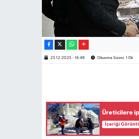
25.12.2025 - 16:48
Okunma Süresi: 1 Dk
Üreticilere 
İçeriği Görünt