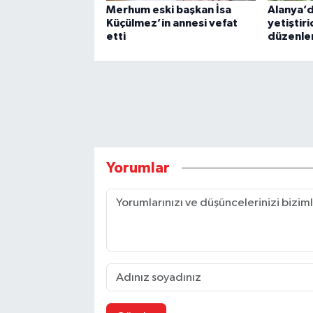
Merhum eski başkan İsa
Alanya’
Küçülmez’in annesi vefat
yetiştiri
etti
düzenle
Yorumlar