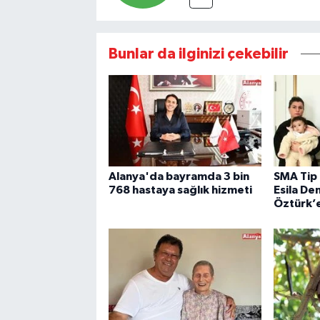
Bunlar da ilginizi çekebilir
Alanya'da bayramda 3 bin
SMA Tip 
768 hastaya sağlık hizmeti
Esila D
Öztürk’e