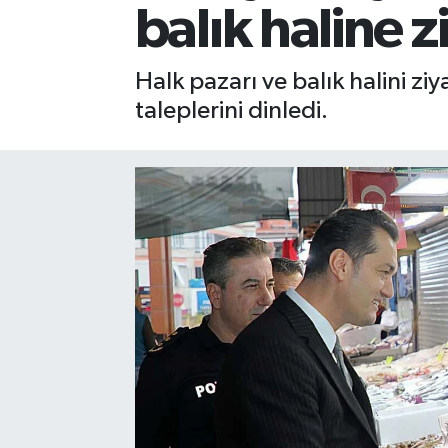
balık haline z
Gizlilik İlkeleri - Privacy Policy
Halk pazarı ve balık halini z
Güncel
taleplerini dinledi.
Gündem
Politika
Spor
Turizm