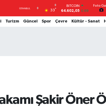
Foto Gal
DOLAR
°
33
47,5986
0.06
EURO
55,0700
0.1
i
Turizm
Güncel
Spor
Çevre
Kültür - Sanat
STERLİN
64,2438
0.21
GRAM ALTIN
6513.94
0.32
BİST100
13.768
48
BITCOIN
64.602,05
0.69
kamı Şakir Öner Ö