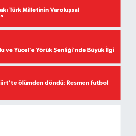
akı Türk Milletinin Varoluşsal
r”
kı ve Yücel’e Yörük Şenliği’nde Büyük İlgi
Siirt’te ölümden döndü: Resmen futbol