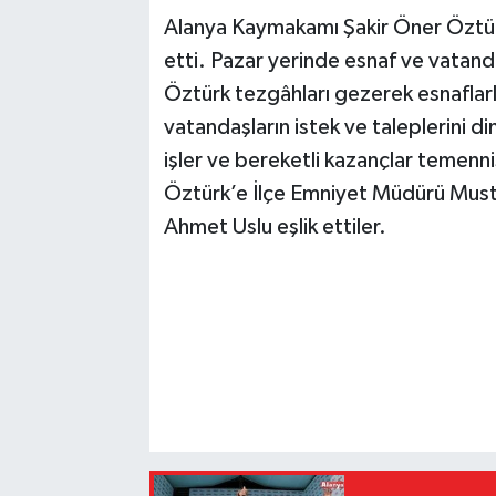
Alanya Kaymakamı Şakir Öner Öztürk,
etti. Pazar yerinde esnaf ve vatan
Öztürk tezgâhları gezerek esnaflarla
vatandaşların istek ve taleplerini d
işler ve bereketli kazançlar temen
Öztürk’e İlçe Emniyet Müdürü Must
Ahmet Uslu eşlik ettiler.