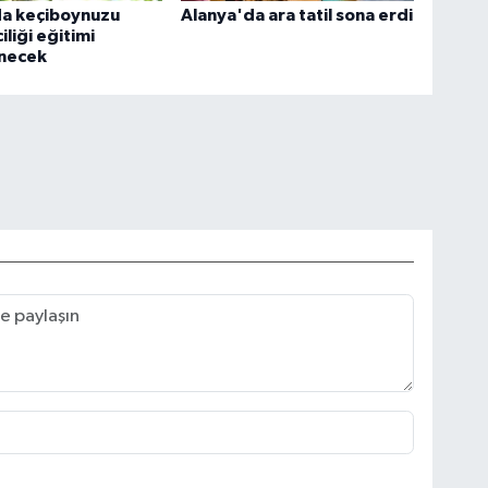
da keçiboynuzu
Alanya'da ara tatil sona erdi
ciliği eğitimi
necek