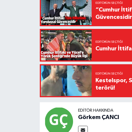
EDITÖRÜN SEÇTIĞI
“Cumhur İttif
Güvencesidi
EDITÖRÜN SEÇTIĞI
Cumhur İttifa
EDITÖRÜN SEÇTIĞI
Kestelspor, 
terörü!
EDITÖR HAKKINDA
Görkem ÇANCI