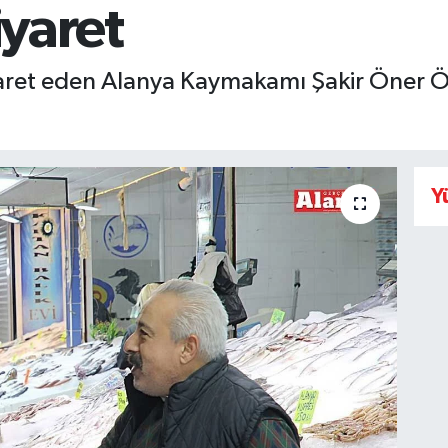
iyaret
iyaret eden Alanya Kaymakamı Şakir Öner Ö
Y