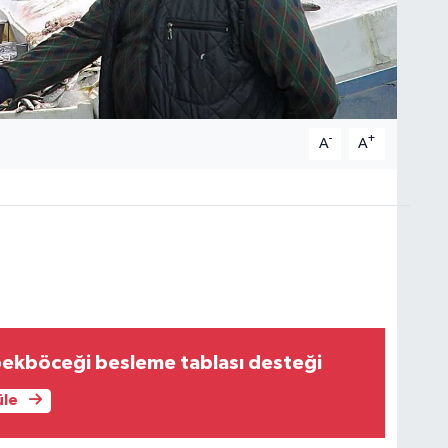
-
+
A
A
ipekböceği besleme tablası desteği
üle