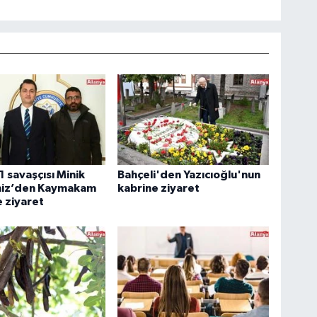
1 savaşçısı Minik
Bahçeli'den Yazıcıoğlu'nun
eniz’den Kaymakam
kabrine ziyaret
 ziyaret