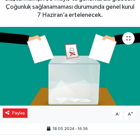
Çoğunluk sağlanamaması durumunda genel kurul
Gizlilik İlkeleri - Privacy Policy
7 Haziran’a ertelenecek.
Güncel
Gündem
Politika
Spor
Turizm
Paylaş
-
+
A
A
18.05.2024 - 16:56