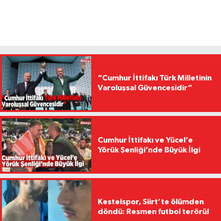
“Cumhur İttifakı Türk Milletinin
Varoluşsal Güvencesidir”
Cumhur İttifakı ve Yücel’e
Yörük Şenliği’nde Büyük İlgi
Kestelspor, Siirt’te ölümden
döndü: Resmen futbol terörü!