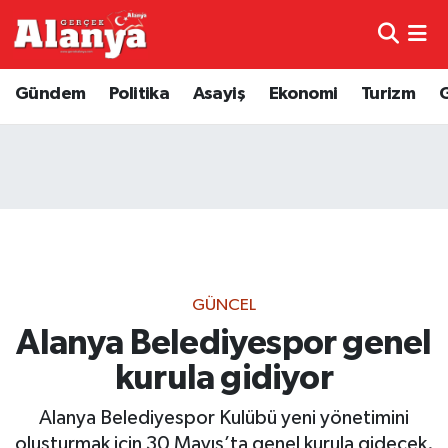
E-Gazete
Hava Durumu
Gündem
Politika
Asayiş
Ekonomi
Turizm
Genel
Trafik Durumu
Bilim
Süper Lig Puan Durumu ve Fikstür
Bilim ve Teknoloji
Tüm Manşetler
Bölge
Son Dakika Haberleri
GÜNCEL
Diğer
Haber Arşivi
Alanya Belediyespor genel
kurula gidiyor
Dünya
Alanya Belediyespor Kulübü yeni yönetimini
Ekonomi
oluşturmak için 30 Mayıs’ta genel kurula gidecek.