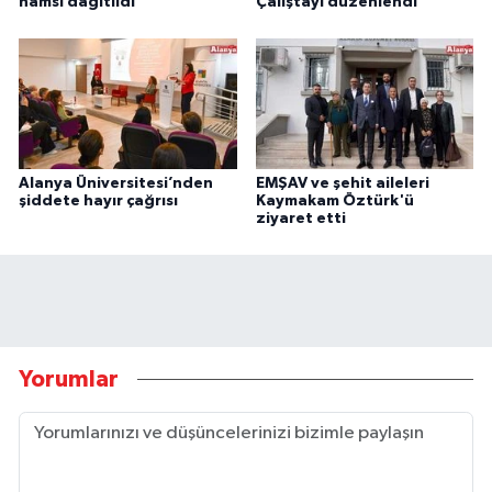
hamsi dağıtıldı
Çalıştayı düzenlendi
Alanya Üniversitesi’nden
EMŞAV ve şehit aileleri
şiddete hayır çağrısı
Kaymakam Öztürk'ü
ziyaret etti
Yorumlar