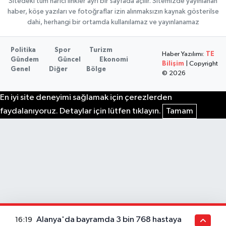
Sitedeki tüm harici linkler ayrı bir sayfada açılır. Sitemizde yayınlanan
haber, köşe yazıları ve fotoğraflar izin alınmaksızın kaynak gösterilse
dahi, herhangi bir ortamda kullanılamaz ve yayınlanamaz
Politika
Spor
Turizm
Haber Yazılımı:
TE
Gündem
Güncel
Ekonomi
Bilişim
| Copyright
Genel
Diğer
Bölge
© 2026
En iyi site deneyimi sağlamak için çerezlerden
faydalanıyoruz. Detaylar için lütfen tıklayın.
Tamam
Alanya'da bayramda 3 bin 768 hastaya
16:19