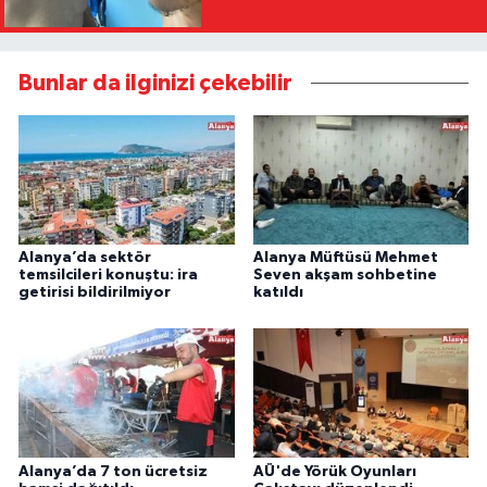
Bunlar da ilginizi çekebilir
Alanya’da sektör
Alanya Müftüsü Mehmet
temsilcileri konuştu: ira
Seven akşam sohbetine
getirisi bildirilmiyor
katıldı
Alanya’da 7 ton ücretsiz
AÜ'de Yörük Oyunları