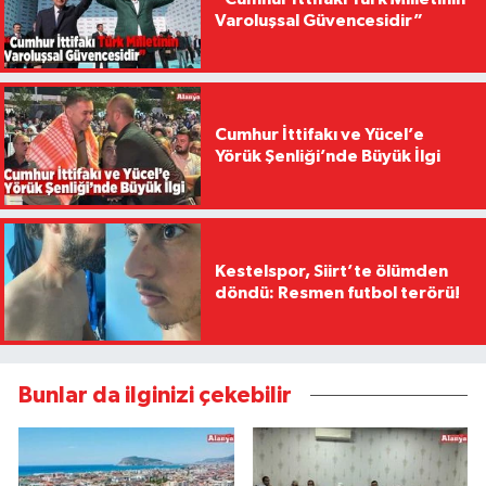
Varoluşsal Güvencesidir”
Cumhur İttifakı ve Yücel’e
Yörük Şenliği’nde Büyük İlgi
Kestelspor, Siirt’te ölümden
döndü: Resmen futbol terörü!
Bunlar da ilginizi çekebilir