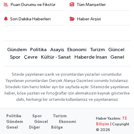
Puan Durumu ve Fikstür
Tüm Manşetler
Son Dakika Haberleri
Haber Arşivi
Gündem
Politika
Asayiş
Ekonomi
Turizm
Güncel
Spor
Çevre
Kültür - Sanat
Haberde İnsan
Genel
Sitede yayınlanan içerik ve yorumlardan yazarları sorumludur.
Yayınlanan yorumlardan Gerçek Alanya Gazetesi sorumlu tutulamaz.
Sitedeki tüm harici linkler ayrı bir sayfada açılır. Sitemizde yayınlanan
haber, köşe yazıları ve fotoğraflar izin alınmaksızın kaynak gösterilse
dahi, herhangi bir ortamda kullanılamaz ve yayınlanamaz
Politika
Spor
Turizm
Haber Yazılımı:
TE
Gündem
Güncel
Ekonomi
Bilişim
| Copyright
Genel
Diğer
Bölge
© 2026