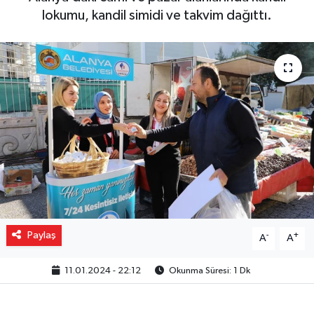
lokumu, kandil simidi ve takvim dağıttı.
Gizlilik İlkeleri - Privacy Policy
Güncel
Gündem
Politika
Spor
Turizm
Paylaş
-
+
A
A
11.01.2024 - 22:12
Okunma Süresi: 1 Dk