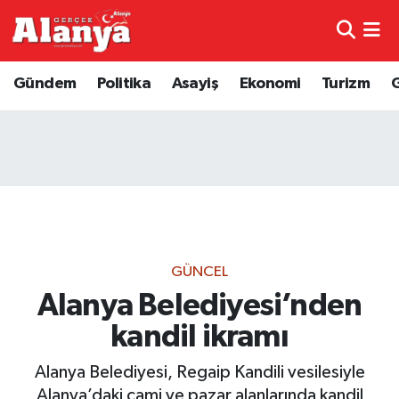
E-Gazete
Hava Durumu
Gündem
Politika
Asayiş
Ekonomi
Turizm
Genel
Trafik Durumu
Bilim
Süper Lig Puan Durumu ve Fikstür
Bilim ve Teknoloji
Tüm Manşetler
Bölge
Son Dakika Haberleri
GÜNCEL
Diğer
Haber Arşivi
Alanya Belediyesi’nden
kandil ikramı
Dünya
Alanya Belediyesi, Regaip Kandili vesilesiyle
Ekonomi
Alanya’daki cami ve pazar alanlarında kandil