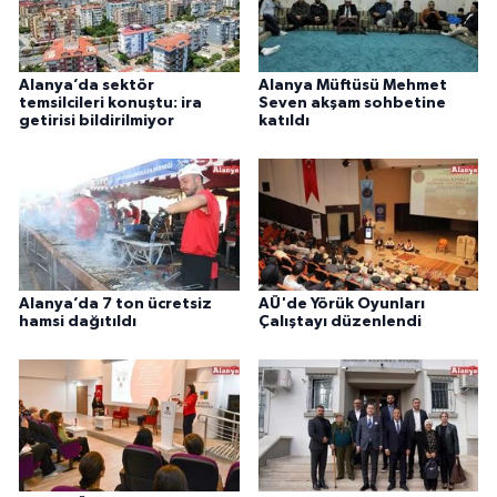
Alanya’da sektör
Alanya Müftüsü Mehmet
temsilcileri konuştu: ira
Seven akşam sohbetine
getirisi bildirilmiyor
katıldı
Alanya’da 7 ton ücretsiz
AÜ'de Yörük Oyunları
hamsi dağıtıldı
Çalıştayı düzenlendi