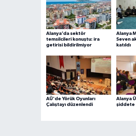
Alanya’da sektör
Alanya 
temsilcileri konuştu: ira
Seven a
getirisi bildirilmiyor
katıldı
AÜ'de Yörük Oyunları
Alanya Ü
Çalıştayı düzenlendi
şiddete 