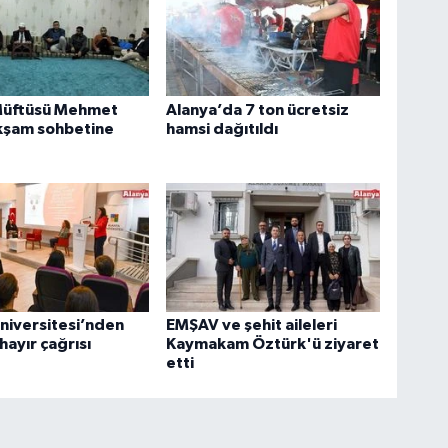
Müftüsü Mehmet
Alanya’da 7 ton ücretsiz
kşam sohbetine
hamsi dağıtıldı
niversitesi’nden
EMŞAV ve şehit aileleri
hayır çağrısı
Kaymakam Öztürk'ü ziyaret
etti