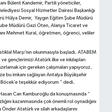
anı Bülent Kandemir, Partili yöneticiler,
Belediyesi Sosyal Hizmetler Dairesi Başkanlığı
örü Hülya Demir, Yaygın Eğitim Şube Müdürü
Şube Müdürü Gazi Öten, Alanya Ticaret ve
anı Mehmet Kural, öğretmen, öğrenci, veliler
stiklal Marşı’nın okunmasıyla başladı. ATABEM
e gençlerimizi Atatürk ilke ve inkılapları
ırlamak için gereken çalışmaları yapıyoruz.
ze bu imkanı sağlayan Antalya Büyükşehir
 Böcek’e teşekkür ediyorum “ dedi.
ı Hasan Can Kamburoğlu da konuşmasında “
lığını kazanmasında çok önemli rol oynadığını
u Önder Atatürk ve silah arkadaşlarını