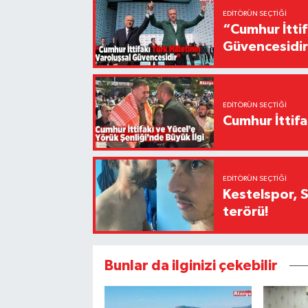
EDITÖRÜN SEÇTIĞI
“Cumhur İttif
Güvencesidi
EDITÖRÜN SEÇTIĞI
Cumhur İttifa
EDITÖRÜN SEÇTIĞI
Kestelspor, 
terörü!
Bunlar da ilginizi çekebilir