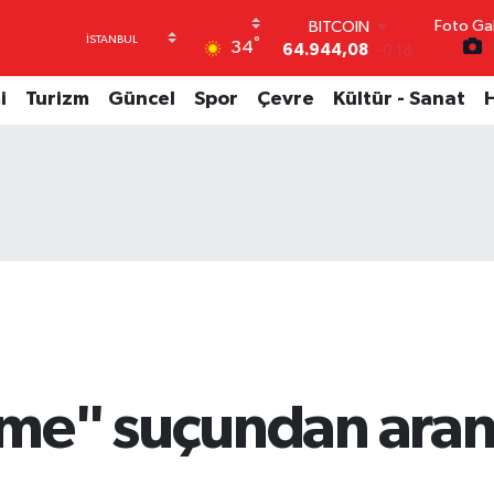
Foto Gal
DOLAR
°
34
47,7436
0.18
EURO
55,2510
0.32
i
Turizm
Güncel
Spor
Çevre
Kültür - Sanat
STERLİN
64,4811
0.38
GRAM ALTIN
6660.55
0.03
BİST100
13.779
-14
BITCOIN
64.944,08
-0.18
e" suçundan arana