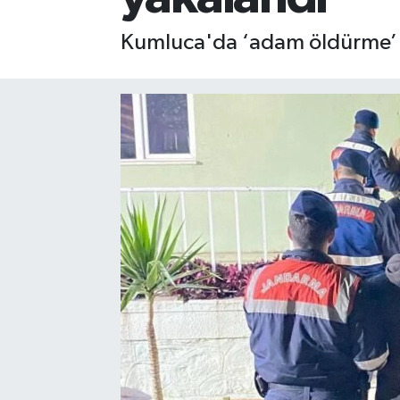
Gizlilik İlkeleri - Privacy Policy
Kumluca'da ‘adam öldürme’ s
Güncel
Gündem
Politika
Spor
Turizm