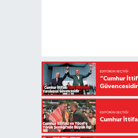
EDITÖRÜN SEÇTIĞI
“Cumhur İttif
Güvencesidi
EDITÖRÜN SEÇTIĞI
Cumhur İttifa