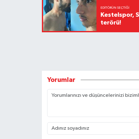
EDITÖRÜN SEÇTIĞI
Kestelspor, 
terörü!
Yorumlar