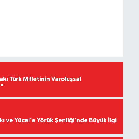
akı Türk Milletinin Varoluşsal
r”
kı ve Yücel’e Yörük Şenliği’nde Büyük İlgi